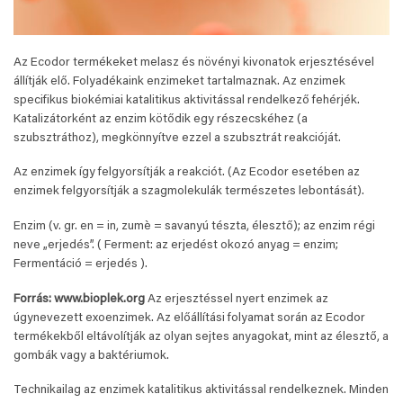
Az Ecodor termékeket melasz és növényi kivonatok erjesztésével
állítják elő. Folyadékaink enzimeket tartalmaznak. Az enzimek
specifikus biokémiai katalitikus aktivitással rendelkező fehérjék.
Katalizátorként az enzim kötődik egy részecskéhez (a
szubsztráthoz), megkönnyítve ezzel a szubsztrát reakcióját.
Az enzimek így felgyorsítják a reakciót. (Az Ecodor esetében az
enzimek felgyorsítják a szagmolekulák természetes lebontását).
Enzim (v. gr. en = in, zumè = savanyú tészta, élesztő); az enzim régi
neve „erjedés”. ( Ferment: az erjedést okozó anyag = enzim;
Fermentáció = erjedés ).
Forrás: www.bioplek.org
Az erjesztéssel nyert enzimek az
úgynevezett exoenzimek. Az előállítási folyamat során az Ecodor
termékekből eltávolítják az olyan sejtes anyagokat, mint az élesztő, a
gombák vagy a baktériumok.
Technikailag az enzimek katalitikus aktivitással rendelkeznek. Minden