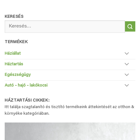
KERESÉS
Keresés
a
következőre:
TERMÉKEK
Háziállat
Háztartás
Egészségügy
Autó – hajó – lakókocsi
HÁZTARTÁSI CIKKEK:
Itt találja szagtalanító és tisztító termékeink áttekintését az otthon &
környéke kategóriában.