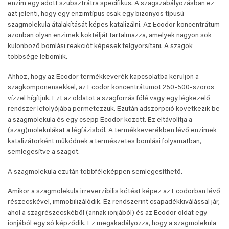
enzim egy adott szubsztrátra specifikus. A szagszabályozásban ez
azt jelenti, hogy egy enzimtípus csak egy bizonyos típusú
szagmolekula átalakítását képes katalizálni. Az Ecodor koncentrátum
azonban olyan enzimek koktélját tartalmazza, amelyek nagyon sok
különböző bomlási reakciót képesek felgyorsítani. A szagok
többsége lebomlik.
Ahhoz, hogy az Ecodor termékkeverék kapcsolatba kerüljön a
szagkomponensekkel, az Ecodor koncentrátumot 250-500-szoros
vízzel hígítjuk. Ezt az oldatot a szagforrás fölé vagy egy légkezelő
rendszer lefolyójába permetezzük. Ezután adszorpció következik be
a szagmolekula és egy csepp Ecodor között. Ez eltávolítja a
(szag)molekulákat a légfázisból. A termékkeverékben lévő enzimek
katalizátorként működnek a természetes bomlási folyamatban,
semlegesítve a szagot.
A szagmolekula ezután többféleképpen semlegesíthető.
Amikor a szagmolekula irreverzibilis kötést képez az Ecodorban lévő
részecskével, immobilizálódik. Ez rendszerint csapadékkiválással jár,
ahol a szagrészecskéből (annak ionjából) és az Ecodor oldat egy
ionjából egy só képződik. Ez megakadályozza, hogy a szagmolekula