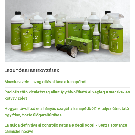
LEGUTÓBBI BEJEGYZÉSEK
Macskavizelet-szag eltávolítása a kanapéból
Padlótisztító vizeletszag ellen: így távolítható el végleg a macska- és
kutyavizelet
Hogyan távolítsd el a hányás szagát a kanapédból? A teljes útmutató
egy friss, tiszta ülőgarnitúrához.
La guida definitiva al controllo naturale degli odori – Senza sostanze
chimiche nocive