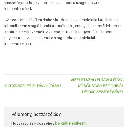
visszatérjen a légfázisba, ami csökkenti a szagmolekulák
koncentrációját.
Az Ecodorban lévő enzimhez kötődve a szagmolekula katalitikusan
lebomlik nem szagló bomlástermékekre, amelyek a normál lebomlás
során is keletkeznének. Az Ecodor itt csak felgyorsítja a lebontási
folyamatot. Ez is csökkenti a szagot okozó molekulák
koncentrációját.
VIZELETSZAG ELTÁVOLÍTÁSA
KUTYAVIZELET ELTÁVOLÍTÁSA?
KŐBŐL VAGY BETONBÓL
UF2000 SEGÍTSÉGÉVEL
Vélemény, hozzászólás?
Hozzászólás küldéséhez
be kell jelentkezni
.