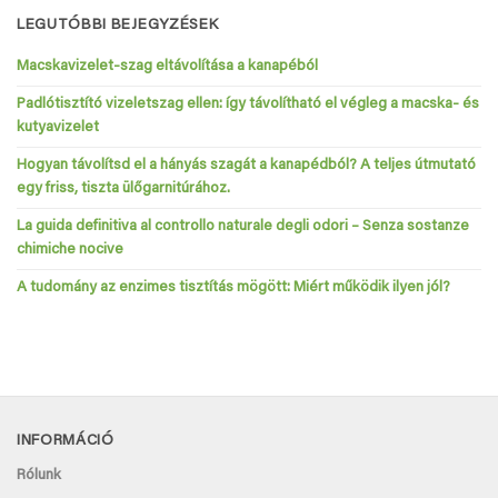
LEGUTÓBBI BEJEGYZÉSEK
Macskavizelet-szag eltávolítása a kanapéból
Padlótisztító vizeletszag ellen: így távolítható el végleg a macska- és
kutyavizelet
Hogyan távolítsd el a hányás szagát a kanapédból? A teljes útmutató
egy friss, tiszta ülőgarnitúrához.
La guida definitiva al controllo naturale degli odori – Senza sostanze
chimiche nocive
A tudomány az enzimes tisztítás mögött: Miért működik ilyen jól?
INFORMÁCIÓ
Rólunk