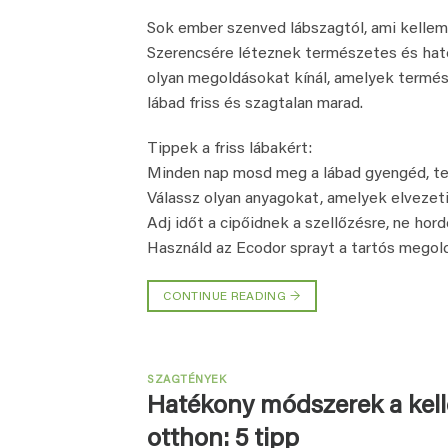
Sok ember szenved lábszagtól, ami kellem
Szerencsére léteznek természetes és hat
olyan megoldásokat kínál, amelyek termé
lábad friss és szagtalan marad.
Tippek a friss lábakért:
Minden nap mosd meg a lábad gyengéd, te
Válassz olyan anyagokat, amelyek elvezet
Adj időt a cipőidnek a szellőzésre, ne hor
Használd az Ecodor sprayt a tartós megold
CONTINUE READING
→
SZAGTÉNYEK
Hatékony módszerek a kell
otthon: 5 tipp