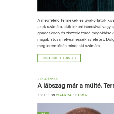
A megfelelő termékek és gyakorlatok kiv
azok számára, akik inkontinenciával vagy s
gondoskodó és tisztelettudó megoldások
magabiztosan élvezhessék az életet. Do
megteremtésén mindenki számára.
CONTINUE READING
→
SZAGTÉNYEK
A lábszag már a múlté. T
POSTED ON
2024.12.24.
BY
ADMIN