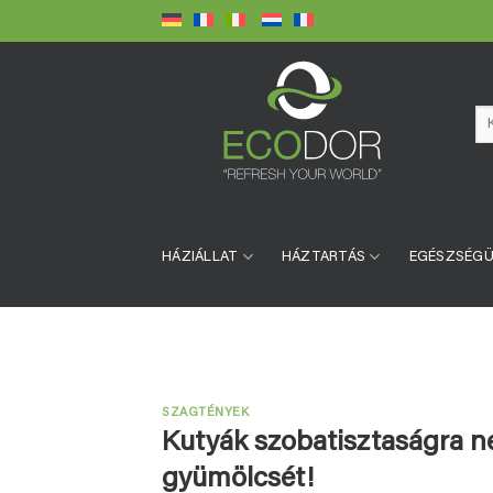
Skip
to
content
Ke
a
köv
HÁZIÁLLAT
HÁZTARTÁS
EGÉSZSÉG
SZAGTÉNYEK
Kutyák szobatisztaságra n
gyümölcsét!