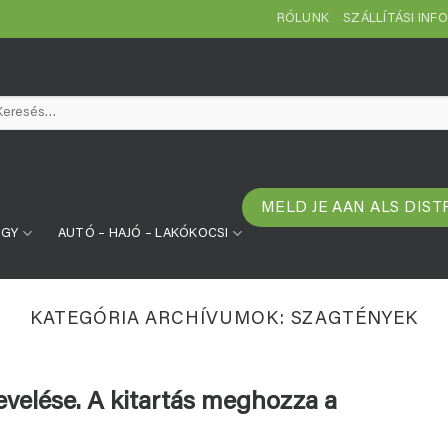
RÓLUNK
SZÁLLÍTÁSI INF
resés
etkezőre:
MELD JE AAN ALS DIST
ÜGY
AUTÓ – HAJÓ – LAKÓKOCSI
KATEGÓRIA ARCHÍVUMOK:
SZAGTÉNYEK
evelése. A kitartás meghozza a