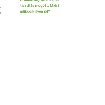
tisztítás mögött: Miért
.
működik ilyen jól?
r