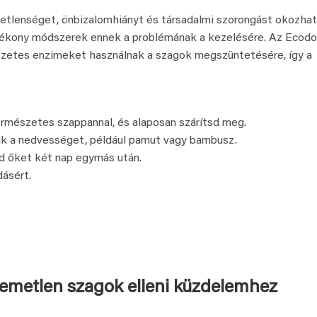
etlenséget, önbizalomhiányt és társadalmi szorongást okozhat
ékony módszerek ennek a problémának a kezelésére. Az Ecodo
szetes enzimeket használnak a szagok megszüntetésére, így a
rmészetes szappannal, és alaposan szárítsd meg.
ik a nedvességet, például pamut vagy bambusz.
dd őket két nap egymás után.
ásért.
emetlen szagok elleni küzdelemhez