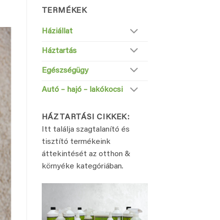
következőre:
TERMÉKEK
Háziállat
Háztartás
Egészségügy
Autó – hajó – lakókocsi
HÁZTARTÁSI CIKKEK:
Itt találja szagtalanító és
tisztító termékeink
áttekintését az otthon &
környéke kategóriában.