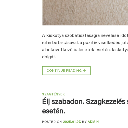
A kiskutya szobatisztaságra nevelése idő
rutin betartásával, a pozitív viselkedés ju
a bekövetkező balesetek esetén, kiskutyáj
dolgát.
CONTINUE READING
→
SZAGTÉNYEK
Élj szabadon. Szagkezelés 
esetén.
POSTED ON
2025.01.07.
BY
ADMIN