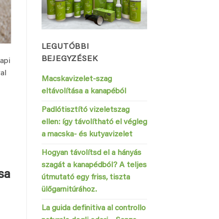
LEGUTÓBBI
BEJEGYZÉSEK
api
al
Macskavizelet-szag
eltávolítása a kanapéból
Padlótisztító vizeletszag
ellen: így távolítható el végleg
a macska- és kutyavizelet
Hogyan távolítsd el a hányás
szagát a kanapédból? A teljes
sa
útmutató egy friss, tiszta
ülőgarnitúrához.
La guida definitiva al controllo