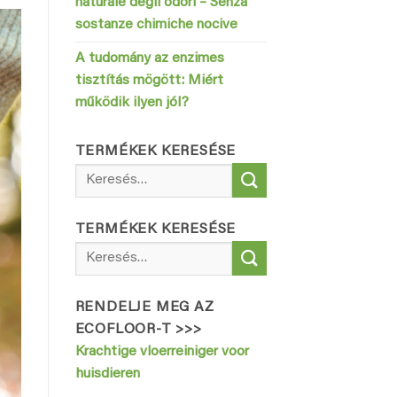
naturale degli odori – Senza
sostanze chimiche nocive
A tudomány az enzimes
tisztítás mögött: Miért
működik ilyen jól?
TERMÉKEK KERESÉSE
Keresés
a
következőre:
TERMÉKEK KERESÉSE
Keresés
a
következőre:
RENDELJE MEG AZ
ECOFLOOR-T >>>
Krachtige vloerreiniger voor
huisdieren