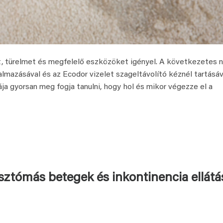
t, türelmet és megfelelő eszközöket igényel. A következetes n
talmazásával és az Ecodor vizelet szageltávolító kéznél tartásáv
a gyorsan meg fogja tanulni, hogy hol és mikor végezze el a
sztómás betegek és inkontinencia ellátá