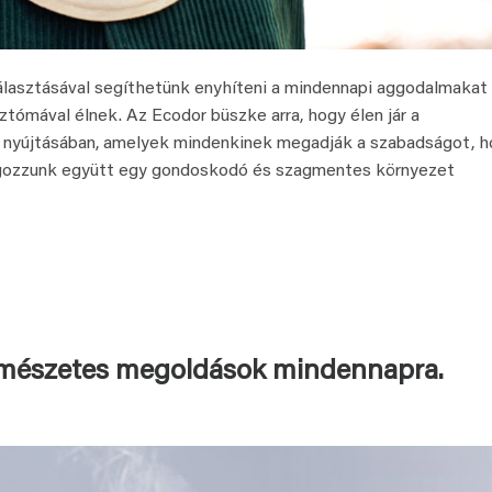
álasztásával segíthetünk enyhíteni a mindennapi aggodalmakat
ztómával élnek. Az Ecodor büszke arra, hogy élen jár a
 nyújtásában, amelyek mindenkinek megadják a szabadságot, h
lgozzunk együtt egy gondoskodó és szagmentes környezet
ermészetes megoldások mindennapra.