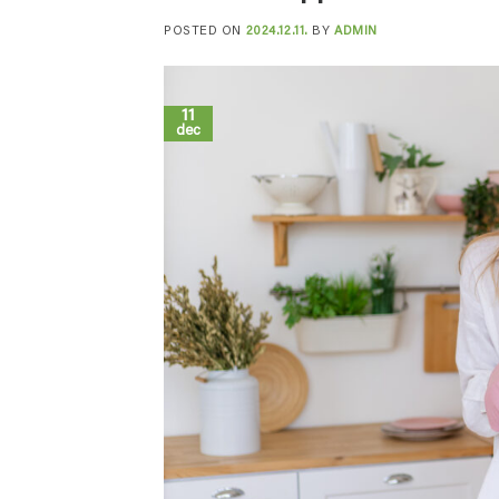
POSTED ON
2024.12.11.
BY
ADMIN
11
dec