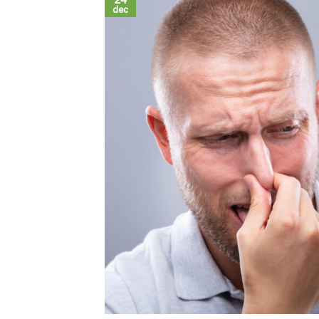
24
dec