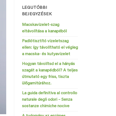
LEGUTÓBBI
BEJEGYZÉSEK
Macskavizelet-szag
eltávolítása a kanapéból
Padlótisztító vizeletszag
ellen: így távolítható el végleg
a macska- és kutyavizelet
Hogyan távolítsd el a hányás
szagát a kanapédból? A teljes
útmutató egy friss, tiszta
ülőgarnitúrához.
La guida definitiva al controllo
naturale degli odori – Senza
sostanze chimiche nocive
A tudomány az enzimes