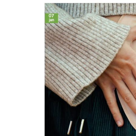
07
jan