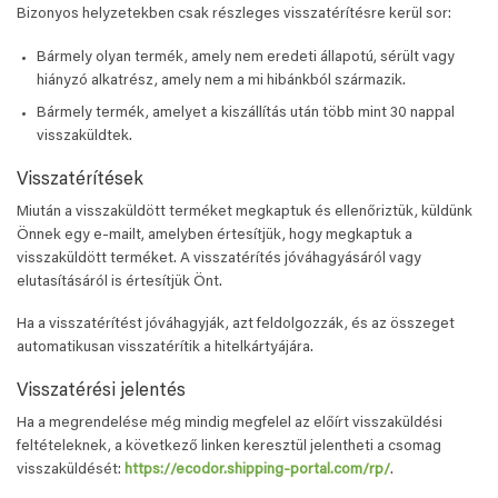
Bizonyos helyzetekben csak részleges visszatérítésre kerül sor:
Bármely olyan termék, amely nem eredeti állapotú, sérült vagy
hiányzó alkatrész, amely nem a mi hibánkból származik.
Bármely termék, amelyet a kiszállítás után több mint 30 nappal
visszaküldtek.
Visszatérítések
Miután a visszaküldött terméket megkaptuk és ellenőriztük, küldünk
Önnek egy e-mailt, amelyben értesítjük, hogy megkaptuk a
visszaküldött terméket. A visszatérítés jóváhagyásáról vagy
elutasításáról is értesítjük Önt.
Ha a visszatérítést jóváhagyják, azt feldolgozzák, és az összeget
automatikusan visszatérítik a hitelkártyájára.
Visszatérési jelentés
Ha a megrendelése még mindig megfelel az előírt visszaküldési
feltételeknek, a következő linken keresztül jelentheti a csomag
visszaküldését:
https://ecodor.shipping-portal.com/rp/
.