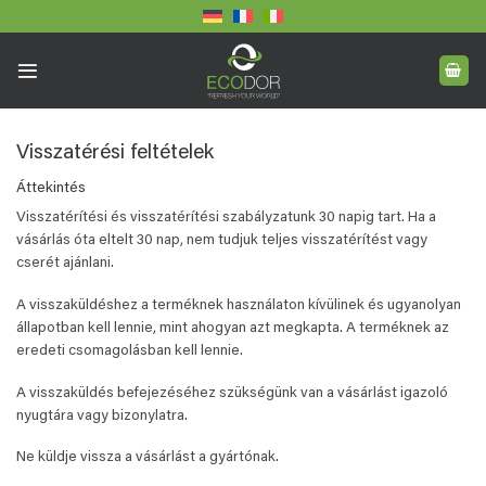
Skip
to
content
Visszatérési feltételek
Áttekintés
Visszatérítési és visszatérítési szabályzatunk 30 napig tart. Ha a
vásárlás óta eltelt 30 nap, nem tudjuk teljes visszatérítést vagy
cserét ajánlani.
A visszaküldéshez a terméknek használaton kívülinek és ugyanolyan
állapotban kell lennie, mint ahogyan azt megkapta. A terméknek az
eredeti csomagolásban kell lennie.
A visszaküldés befejezéséhez szükségünk van a vásárlást igazoló
nyugtára vagy bizonylatra.
Ne küldje vissza a vásárlást a gyártónak.