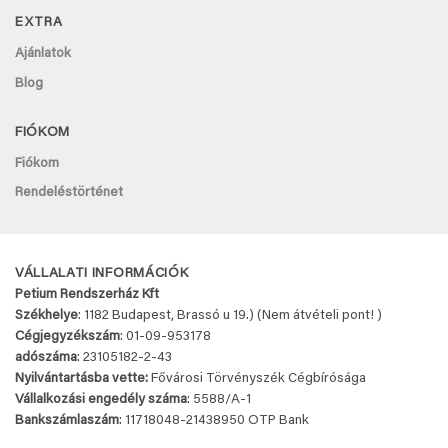
EXTRA
Ajánlatok
Blog
FIÓKOM
Fiókom
Rendeléstörténet
VÁLLALATI INFORMÁCIÓK
Petium Rendszerház Kft
Székhelye
: 1182 Budapest, Brassó u 19.) (Nem átvételi pont! )
Cégjegyzékszám
: 01-09-953178
adószáma
: 23105182-2-43
Nyilvántartásba vette:
Fővárosi Törvényszék Cégbírósága
Vállalkozási engedély száma
: 5588/A-1
Bankszámlaszám
: 11718048-
21438950 OTP Bank