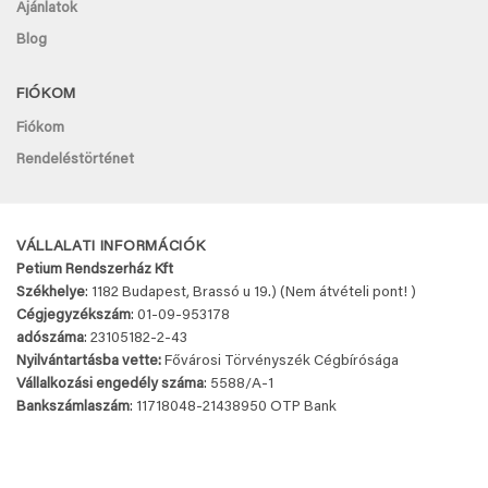
Ajánlatok
Blog
FIÓKOM
Fiókom
Rendeléstörténet
VÁLLALATI INFORMÁCIÓK
Petium Rendszerház Kft
Székhelye
: 1182 Budapest, Brassó u 19.) (Nem átvételi pont! )
Cégjegyzékszám
: 01-09-953178
adószáma
: 23105182-2-43
Nyilvántartásba vette:
Fővárosi Törvényszék Cégbírósága
Vállalkozási engedély száma
: 5588/A-1
Bankszámlaszám
: 11718048-
21438950 OTP Bank