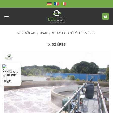
Skip
to
content
KEZDŐLAP
/
IPAR
/
SZAGTALANÍTÓ TERMÉKEK
SZŰRÉS
EURÓPÁBAN
KÉSZÜLT