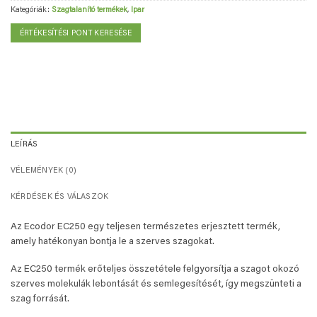
Kategóriák:
Szagtalanító termékek
,
Ipar
ÉRTÉKESÍTÉSI PONT KERESÉSE
LEÍRÁS
VÉLEMÉNYEK (0)
KÉRDÉSEK ÉS VÁLASZOK
Az Ecodor EC250 egy teljesen természetes erjesztett termék,
amely hatékonyan bontja le a szerves szagokat.
Az EC250 termék erőteljes összetétele felgyorsítja a szagot okozó
szerves molekulák lebontását és semlegesítését, így megszünteti a
szag forrását.