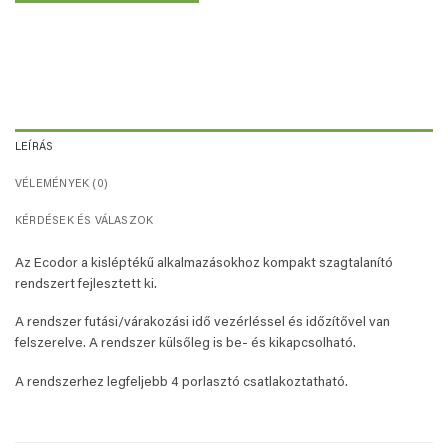
LEÍRÁS
VÉLEMÉNYEK (0)
KÉRDÉSEK ÉS VÁLASZOK
Az Ecodor a kisléptékű alkalmazásokhoz kompakt szagtalanító
rendszert fejlesztett ki.
A rendszer futási/várakozási idő vezérléssel és időzítővel van
felszerelve. A rendszer külsőleg is be- és kikapcsolható.
A rendszerhez legfeljebb 4 porlasztó csatlakoztatható.