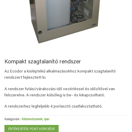
Kompakt szagtalanító rendszer
Az Ecodor a kisléptékű alkalmazásokhoz kompakt szagtalanító
rendszert fejlesztett ki.
A rendszer futási/várakozási idő vezérléssel és időzítővel van
felszerelve. A rendszer külsőleg is be- és kikapcsolható.
A rendszerhez legfeljebb 4 porlasztó csatlakoztatható.
Kategóriák:
Ködrendszerek
,
Ipar
ÉRTÉKESÍTÉSI PONT KERESÉSE