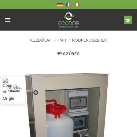
Skip
to
content
KEZDŐLAP
/
IPAR
/
KÖDRENDSZEREK
SZŰRÉS
EURÓPÁBAN
KÉSZÜLT