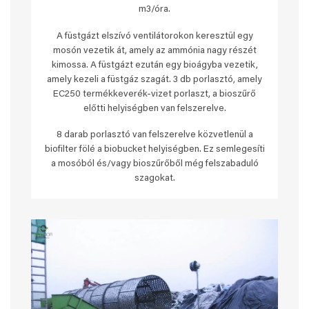
m3/óra.
A füstgázt elszívó ventilátorokon keresztül egy
mosón vezetik át, amely az ammónia nagy részét
kimossa. A füstgázt ezután egy bioágyba vezetik,
amely kezeli a füstgáz szagát. 3 db porlasztó, amely
EC250 termékkeverék-vizet porlaszt, a bioszűrő
előtti helyiségben van felszerelve.
8 darab porlasztó van felszerelve közvetlenül a
biofilter fölé a biobucket helyiségben. Ez semlegesíti
a mosóból és/vagy bioszűrőből még felszabaduló
szagokat.