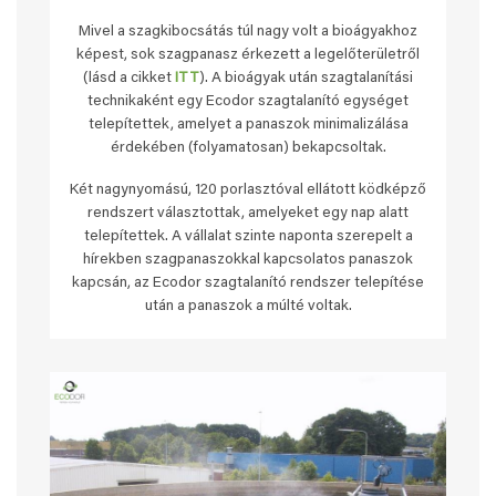
Mivel a szagkibocsátás túl nagy volt a bioágyakhoz
képest, sok szagpanasz érkezett a legelőterületről
(lásd a cikket
ITT
). A bioágyak után szagtalanítási
technikaként egy Ecodor szagtalanító egységet
telepítettek, amelyet a panaszok minimalizálása
érdekében (folyamatosan) bekapcsoltak.
Két nagynyomású, 120 porlasztóval ellátott ködképző
rendszert választottak, amelyeket egy nap alatt
telepítettek. A vállalat szinte naponta szerepelt a
hírekben szagpanaszokkal kapcsolatos panaszok
kapcsán, az Ecodor szagtalanító rendszer telepítése
után a panaszok a múlté voltak.