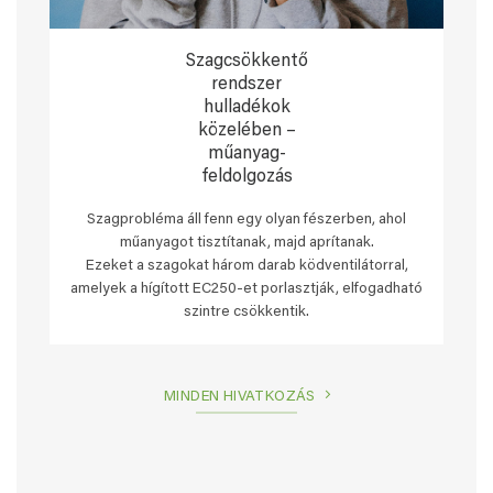
Szagcsökkentő
rendszer
hulladékok
közelében –
műanyag-
feldolgozás
Szagprobléma áll fenn egy olyan fészerben, ahol
műanyagot tisztítanak, majd aprítanak.
Ezeket a szagokat három darab ködventilátorral,
amelyek a hígított EC250-et porlasztják, elfogadható
szintre csökkentik.
MINDEN HIVATKOZÁS