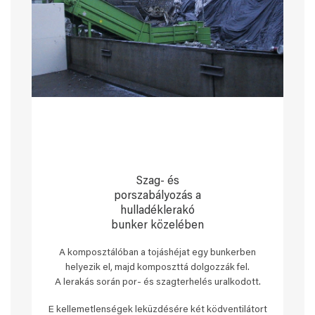
Szag- és
porszabályozás a
hulladéklerakó
bunker közelében
A komposztálóban a tojáshéjat egy bunkerben
helyezik el, majd komposzttá dolgozzák fel.
A lerakás során por- és szagterhelés uralkodott.
E kellemetlenségek leküzdésére két ködventilátort