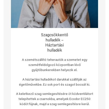
Szagcsökkentő
hulladék –
Háztartási
hulladék
A szemétszállító teherautók a szemetet egy
szemétfeldolgozó központban lévő
gyűjtőbunkerekben helyezik el.
A háztartási hulladékot darukkal szállítják az
égetőművekbe. Ez sok port és szagot bocsát ki.
A keletkező szag semlegesítésére öt ködventilátort
telepítettek a csarnokba, amelyek Ecodor EC250
ködöt fújnak, majd a szag semlegesítésre kerül.