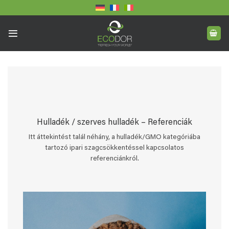
Skip
to
content
Hulladék / szerves hulladék – Referenciák
Itt áttekintést talál néhány, a hulladék/GMO kategóriába
tartozó ipari szagcsökkentéssel kapcsolatos
referenciánkról.