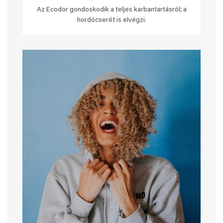
Az Ecodor gondoskodik a teljes karbantartásról; a
hordócserét is elvégzi.