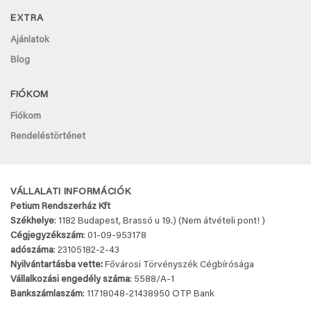
EXTRA
Ajánlatok
Blog
FIÓKOM
Fiókom
Rendeléstörténet
VÁLLALATI INFORMÁCIÓK
Petium Rendszerház Kft
Székhelye
: 1182 Budapest, Brassó u 19.) (Nem átvételi pont! )
Cégjegyzékszám
: 01-09-953178
adószáma
: 23105182-2-43
Nyilvántartásba vette:
Fővárosi Törvényszék Cégbírósága
Vállalkozási engedély száma
: 5588/A-1
Bankszámlaszám
: 11718048-
21438950 OTP Bank