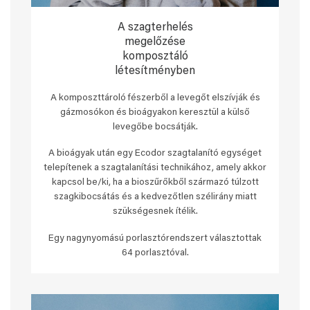
A szagterhelés
megelőzése
komposztáló
létesítményben
A komposzttároló fészerből a levegőt elszívják és
gázmosókon és bioágyakon keresztül a külső
levegőbe bocsátják.
A bioágyak után egy Ecodor szagtalanító egységet
telepítenek a szagtalanítási technikához, amely akkor
kapcsol be/ki, ha a bioszűrőkből származó túlzott
szagkibocsátás és a kedvezőtlen szélirány miatt
szükségesnek ítélik.
Egy nagynyomású porlasztórendszert választottak
64 porlasztóval.