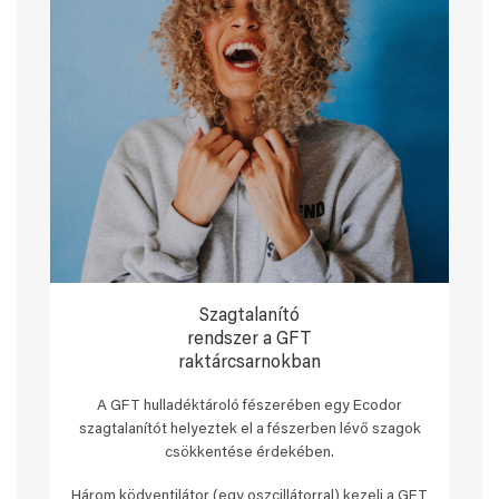
Szagtalanító
rendszer a GFT
raktárcsarnokban
A GFT hulladéktároló fészerében egy Ecodor
szagtalanítót helyeztek el a fészerben lévő szagok
csökkentése érdekében.
Három ködventilátor (egy oszcillátorral) kezeli a GFT