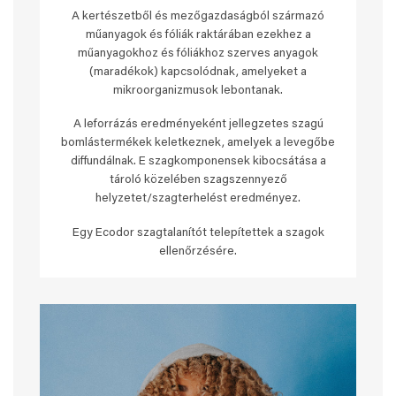
A kertészetből és mezőgazdaságból származó
műanyagok és fóliák raktárában ezekhez a
műanyagokhoz és fóliákhoz szerves anyagok
(maradékok) kapcsolódnak, amelyeket a
mikroorganizmusok lebontanak.
A leforrázás eredményeként jellegzetes szagú
bomlástermékek keletkeznek, amelyek a levegőbe
diffundálnak. E szagkomponensek kibocsátása a
tároló közelében szagszennyező
helyzetet/szagterhelést eredményez.
Egy Ecodor szagtalanítót telepítettek a szagok
ellenőrzésére.