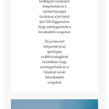
ködképző rendszert
telepítettek 2x 4
sűrített levegős
fúvókával a két felső
ajtó fölé függesztve,
hogy semlegesítsék a
kiszabaduló szagokat.
Öt porlasztót
helyeztek el az
aprítógép
szállítószalagjának
közelében, hogy
semlegesítsék az e
folyamat során
felszabaduló
szagokat.