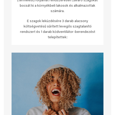
(termelési) folyamat rendszeresen zavaró szagokat
bocsát ki a környékbeli lakosok és alkalmazottak
számára.
E szagok leküzdésére 3 darab alacsony
költségvetésű sűrített levegős szagtalanító
rendszert és 1 darab ködventilátor-berendezést
telepítettek: