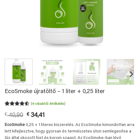
EcoSmoke újratöltő – 1 liter + 0,25 liter
(
4
vásárlói értékelés)
Értékelés
4
Original
Current
€
40,90
€
34,41
4.5
az 5-
ből,
price
price
EcoSmoke
0,25 + 1 literes kiszerelés. Az EcoSmoke kimondottan arra
értékelés
was:
is:
alapján
lett kifejlesztve, hogy gyorsan és természetes úton semlegesítse a
€ 40,90.
€ 34,41.
tûz által okozott füst és korom szagot. Az EcoSmoke-ban lévő