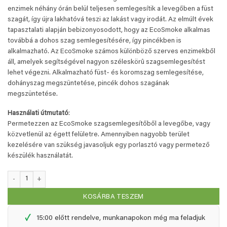
enzimek néhány órán belül teljesen semlegesítik a levegőben a füst
szagát, így újra lakhatóvá teszi az lakást vagy irodát. Az elmúlt évek
tapasztalati alapján bebizonyosodott, hogy az EcoSmoke alkalmas
továbbá a dohos szag semlegesítésére, így pincékben is
alkalmazható. Az EcoSmoke számos különböző szerves enzimekből
áll, amelyek segítségével nagyon széleskörû szagsemlegesítést
lehet végezni. Alkalmazható füst- és koromszag semlegesítése,
dohányszag megszüntetése, pincék dohos szagának
megszüntetése.
Használati útmutató
:
Permetezzen az EcoSmoke szagsemlegesítőből a levegőbe, vagy
közvetlenül az égett felületre. Amennyiben nagyobb terület
kezelésére van szükség javasoljuk egy porlasztó vagy permetező
készülék használatát.
EcoSmoke újratöltő - 1 liter + 0,25 liter mennyiség
KOSÁRBA TESZEM
✓
15:00 előtt rendelve, munkanapokon még ma feladjuk