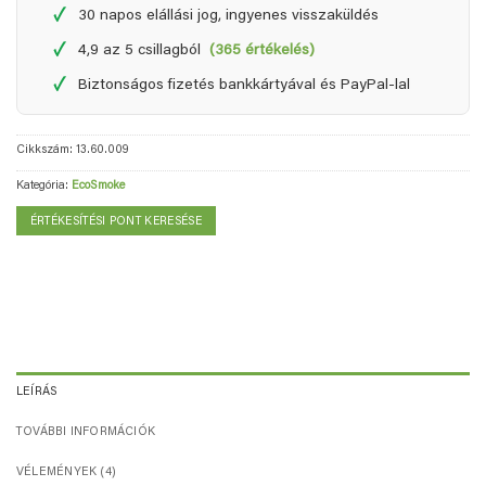
✓
30 napos elállási jog, ingyenes visszaküldés
✓
4,9 az 5 csillagból
(365 értékelés)
✓
Biztonságos fizetés bankkártyával és PayPal-lal
Cikkszám:
13.60.009
Kategória:
EcoSmoke
ÉRTÉKESÍTÉSI PONT KERESÉSE
LEÍRÁS
TOVÁBBI INFORMÁCIÓK
VÉLEMÉNYEK (4)