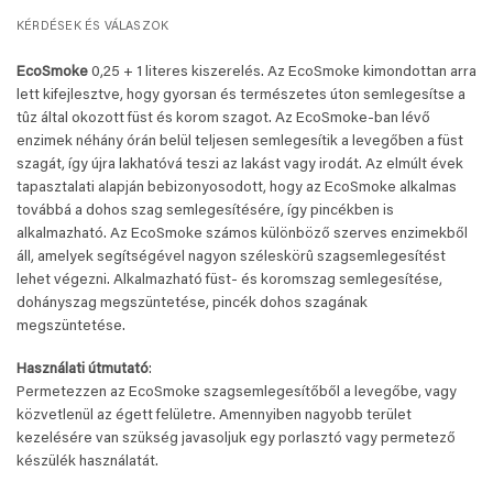
KÉRDÉSEK ÉS VÁLASZOK
EcoSmoke
0,25 + 1 literes kiszerelés. Az EcoSmoke kimondottan arra
lett kifejlesztve, hogy gyorsan és természetes úton semlegesítse a
tûz által okozott füst és korom szagot. Az EcoSmoke-ban lévő
enzimek néhány órán belül teljesen semlegesítik a levegőben a füst
szagát, így újra lakhatóvá teszi az lakást vagy irodát. Az elmúlt évek
tapasztalati alapján bebizonyosodott, hogy az EcoSmoke alkalmas
továbbá a dohos szag semlegesítésére, így pincékben is
alkalmazható. Az EcoSmoke számos különböző szerves enzimekből
áll, amelyek segítségével nagyon széleskörû szagsemlegesítést
lehet végezni. Alkalmazható füst- és koromszag semlegesítése,
dohányszag megszüntetése, pincék dohos szagának
megszüntetése.
Használati útmutató
:
Permetezzen az EcoSmoke szagsemlegesítőből a levegőbe, vagy
közvetlenül az égett felületre. Amennyiben nagyobb terület
kezelésére van szükség javasoljuk egy porlasztó vagy permetező
készülék használatát.