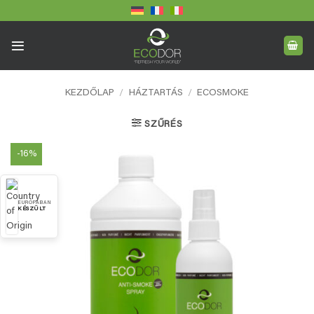
Skip
to
content
KEZDŐLAP
/
HÁZTARTÁS
/
ECOSMOKE
SZŰRÉS
-16%
EURÓPÁBAN
KÉSZÜLT