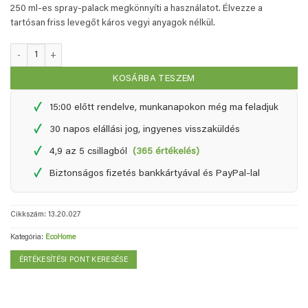
250 ml-es spray-palack megkönnyíti a használatot. Élvezze a
tartósan friss levegőt káros vegyi anyagok nélkül.
EcoHome természetes légfrissítő - 0,25 liter mennyiség
KOSÁRBA TESZEM
✓
15:00 előtt rendelve, munkanapokon még ma feladjuk
✓
30 napos elállási jog, ingyenes visszaküldés
✓
4,9 az 5 csillagból
(365 értékelés)
✓
Biztonságos fizetés bankkártyával és PayPal-lal
Cikkszám:
13.20.027
Kategória:
EcoHome
ÉRTÉKESÍTÉSI PONT KERESÉSE