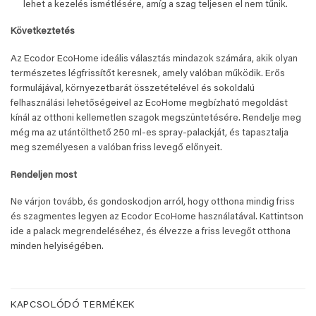
lehet a kezelés ismétlésére, amíg a szag teljesen el nem tűnik.
Következtetés
Az Ecodor EcoHome ideális választás mindazok számára, akik olyan
természetes légfrissítőt keresnek, amely valóban működik. Erős
formulájával, környezetbarát összetételével és sokoldalú
felhasználási lehetőségeivel az EcoHome megbízható megoldást
kínál az otthoni kellemetlen szagok megszüntetésére. Rendelje meg
még ma az utántölthető 250 ml-es spray-palackját, és tapasztalja
meg személyesen a valóban friss levegő előnyeit.
Rendeljen most
Ne várjon tovább, és gondoskodjon arról, hogy otthona mindig friss
és szagmentes legyen az Ecodor EcoHome használatával. Kattintson
ide a palack megrendeléséhez, és élvezze a friss levegőt otthona
minden helyiségében.
KAPCSOLÓDÓ TERMÉKEK