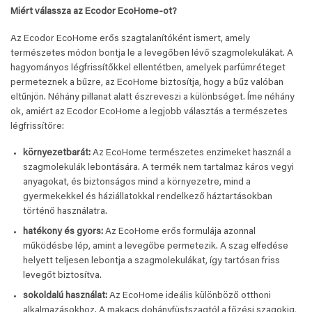
Miért válassza az Ecodor EcoHome-ot?
Az Ecodor EcoHome erős szagtalanítóként ismert, amely
természetes módon bontja le a levegőben lévő szagmolekulákat. A
hagyományos légfrissítőkkel ellentétben, amelyek parfümréteget
permeteznek a bűzre, az EcoHome biztosítja, hogy a bűz valóban
eltűnjön. Néhány pillanat alatt észreveszi a különbséget. Íme néhány
ok, amiért az Ecodor EcoHome a legjobb választás a természetes
légfrissítőre:
környezetbarát:
Az EcoHome természetes enzimeket használ a
szagmolekulák lebontására. A termék nem tartalmaz káros vegyi
anyagokat, és biztonságos mind a környezetre, mind a
gyermekekkel és háziállatokkal rendelkező háztartásokban
történő használatra.
hatékony és gyors:
Az EcoHome erős formulája azonnal
működésbe lép, amint a levegőbe permetezik. A szag elfedése
helyett teljesen lebontja a szagmolekulákat, így tartósan friss
levegőt biztosítva.
sokoldalú használat:
Az EcoHome ideális különböző otthoni
alkalmazásokhoz. A makacs dohányfüstszagtól a főzési szagokig,