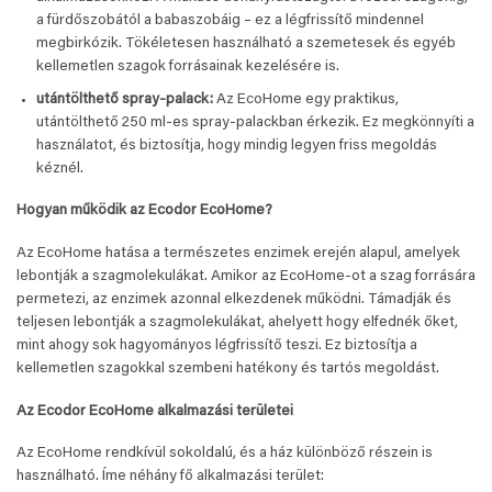
a fürdőszobától a babaszobáig – ez a légfrissítő mindennel
megbirkózik. Tökéletesen használható a szemetesek és egyéb
kellemetlen szagok forrásainak kezelésére is.
utántölthető spray-palack:
Az EcoHome egy praktikus,
utántölthető 250 ml-es spray-palackban érkezik. Ez megkönnyíti a
használatot, és biztosítja, hogy mindig legyen friss megoldás
kéznél.
Hogyan működik az Ecodor EcoHome?
Az EcoHome hatása a természetes enzimek erején alapul, amelyek
lebontják a szagmolekulákat. Amikor az EcoHome-ot a szag forrására
permetezi, az enzimek azonnal elkezdenek működni. Támadják és
teljesen lebontják a szagmolekulákat, ahelyett hogy elfednék őket,
mint ahogy sok hagyományos légfrissítő teszi. Ez biztosítja a
kellemetlen szagokkal szembeni hatékony és tartós megoldást.
Az Ecodor EcoHome alkalmazási területei
Az EcoHome rendkívül sokoldalú, és a ház különböző részein is
használható. Íme néhány fő alkalmazási terület: