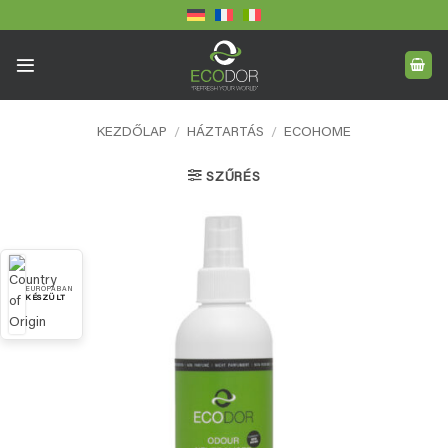
Skip
to
content
KEZDŐLAP
/
HÁZTARTÁS
/
ECOHOME
SZŰRÉS
EURÓPÁBAN
KÉSZÜLT