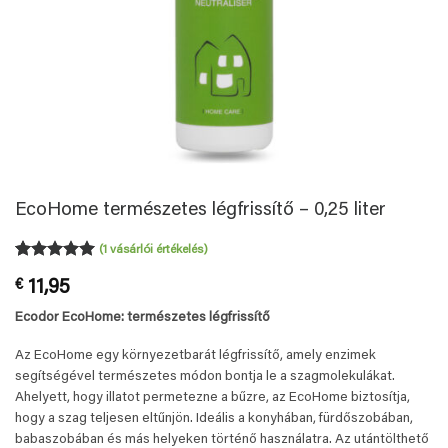
EcoHome természetes légfrissítő – 0,25 liter
(
1
vásárlói értékelés)
Értékelés
1
5
€
11,95
az 5-ből,
értékelés
Ecodor EcoHome: természetes légfrissítő
alapján
Az EcoHome egy környezetbarát légfrissítő, amely enzimek
segítségével természetes módon bontja le a szagmolekulákat.
Ahelyett, hogy illatot permetezne a bűzre, az EcoHome biztosítja,
hogy a szag teljesen eltűnjön. Ideális a konyhában, fürdőszobában,
babaszobában és más helyeken történő használatra. Az utántölthető