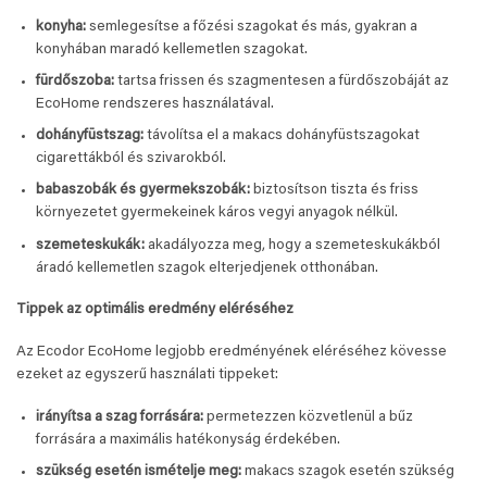
konyha:
semlegesítse a főzési szagokat és más, gyakran a
konyhában maradó kellemetlen szagokat.
fürdőszoba:
tartsa frissen és szagmentesen a fürdőszobáját az
EcoHome rendszeres használatával.
dohányfüstszag:
távolítsa el a makacs dohányfüstszagokat
cigarettákból és szivarokból.
babaszobák és gyermekszobák:
biztosítson tiszta és friss
környezetet gyermekeinek káros vegyi anyagok nélkül.
szemeteskukák:
akadályozza meg, hogy a szemeteskukákból
áradó kellemetlen szagok elterjedjenek otthonában.
Tippek az optimális eredmény eléréséhez
Az Ecodor EcoHome legjobb eredményének eléréséhez kövesse
ezeket az egyszerű használati tippeket:
irányítsa a szag forrására:
permetezzen közvetlenül a bűz
forrására a maximális hatékonyság érdekében.
szükség esetén ismételje meg:
makacs szagok esetén szükség