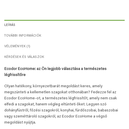
LEÍRÁS
TOVÁBBI INFORMÁCIÓK
VÉLEMÉNYEK (1)
KÉRDÉSEK ÉS VÁLASZOK
Ecodor EcoHome: az Ön legjobb választása a természetes
légfrissítőre
Olyan hatékony, környezetbarát megoldást keres, amely
megszünteti a kellemetlen szagokat otthonában? Fedezze fel az
Ecodor EcoHome-ot, a természetes légfrissítőt, amely nem csak
elfedi a szagokat, hanem végleg eltünteti őket. Legyen szó
dohányfüstről, főzési szagokról, konyhai, fürdőszobai, babaszobai
vagy szeméttároló szagokról, az Ecodor EcoHome a végső
megoldást nyújtja.