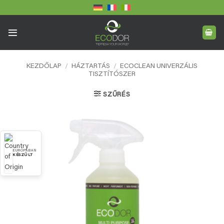
Skip
to
content
KEZDŐLAP
/
HÁZTARTÁS
/
ECOCLEAN UNIVERZÁLIS
TISZTÍTÓSZER
SZŰRÉS
EURÓPÁBAN
KÉSZÜLT