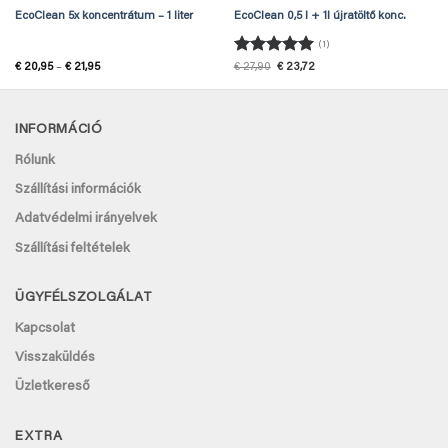
EcoClean 5x koncentrátum – 1 liter
EcoClean 0,5 l + 1l újratöltő konc.
(1)
Értékelés:
5
Ártartomány:
Original
Current
€
20,95
–
€
21,95
€
27,90
€
23,72
€ 20,95
price
price
/ 5
-
was:
is:
€ 21,95
€ 27,90.
€ 23,72.
INFORMÁCIÓ
Rólunk
Szállítási információk
Adatvédelmi irányelvek
Szállítási feltételek
ÜGYFÉLSZOLGÁLAT
Kapcsolat
Visszaküldés
Üzletkereső
EXTRA