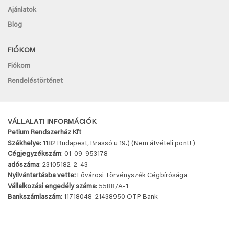
Ajánlatok
Blog
FIÓKOM
Fiókom
Rendeléstörténet
VÁLLALATI INFORMÁCIÓK
Petium Rendszerház Kft
Székhelye
: 1182 Budapest, Brassó u 19.) (Nem átvételi pont! )
Cégjegyzékszám
: 01-09-953178
adószáma
: 23105182-2-43
Nyilvántartásba vette:
Fővárosi Törvényszék Cégbírósága
Vállalkozási engedély száma
: 5588/A-1
Bankszámlaszám
: 11718048-
21438950 OTP Bank