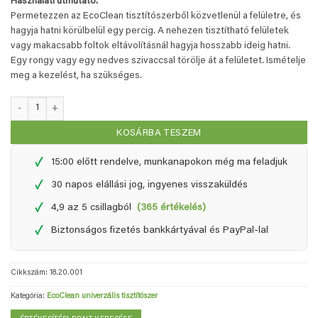
Használati útmutató:
Permetezzen az EcoClean tisztítószerből közvetlenül a felületre, és
hagyja hatni körülbelül egy percig. A nehezen tisztítható felületek
vagy makacsabb foltok eltávolításnál hagyja hosszabb ideig hatni.
Egy rongy vagy egy nedves szivaccsal törölje át a felületet. Ismételje
meg a kezelést, ha szükséges.
EcoClean - 0,5 liter spray mennyiség
KOSÁRBA TESZEM
✓
15:00 előtt rendelve, munkanapokon még ma feladjuk
✓
30 napos elállási jog, ingyenes visszaküldés
✓
4,9 az 5 csillagból
(365 értékelés)
✓
Biztonságos fizetés bankkártyával és PayPal-lal
Cikkszám:
18.20.001
Kategória:
EcoClean univerzális tisztítószer