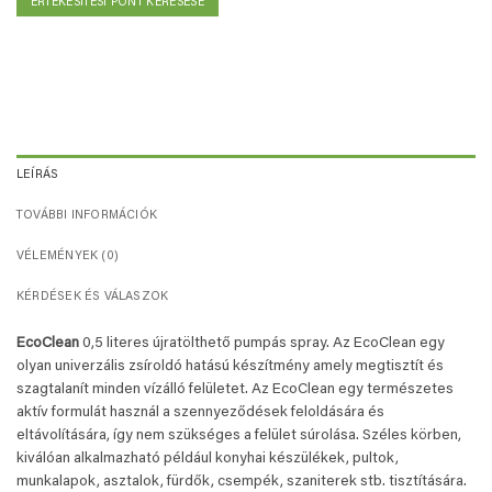
ÉRTÉKESÍTÉSI PONT KERESÉSE
LEÍRÁS
TOVÁBBI INFORMÁCIÓK
VÉLEMÉNYEK (0)
KÉRDÉSEK ÉS VÁLASZOK
EcoClean
0,5 literes újratölthető pumpás spray. Az EcoClean egy
olyan univerzális zsíroldó hatású készítmény amely megtisztít és
szagtalanít minden vízálló felületet. Az EcoClean egy természetes
aktív formulát használ a szennyeződések feloldására és
eltávolítására, így nem szükséges a felület súrolása. Széles körben,
kiválóan alkalmazható például konyhai készülékek, pultok,
munkalapok, asztalok, fürdők, csempék, szaniterek stb. tisztítására.