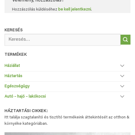
Vélemény, hozzászólás?
Hozzászólás küldéséhez
be kell jelentkezni
.
KERESÉS
Keresés
a
következőre:
TERMÉKEK
Háziállat
Háztartás
Egészségügy
Autó – hajó – lakókocsi
HÁZTARTÁSI CIKKEK:
Itt találja szagtalanító és tisztító termékeink áttekintését az otthon &
környéke kategóriában.