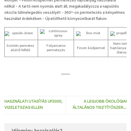
előnyei: – Finom ködpermet permetezés hajtóanyag használata
nélkül – A tartó nem nyomás alatt áll, megakadályozza a napsütés
okozta túlmelegedés veszélyét – 360º-os permetezés a kényelmes
használat érdekében – Újratölthető környezetbarát flakon.
Nem tarta
Szintén permetez
Folyamatos
Finom ködpermet
hajtóanyago
alulról felfelé
permetezés
illatosíto
HASZNÁLATI UTASÍTÁS UF2000,
A LEGJOBB ÖKOLÓGIAI
VIZELETSZAG ELLEN
ÁLTALÁNOS TISZTÍTÓSZER…