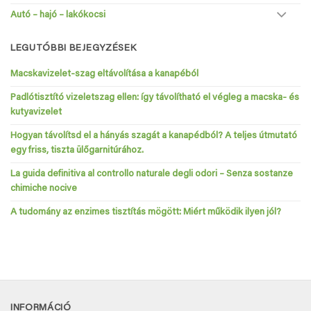
Autó – hajó – lakókocsi
LEGUTÓBBI BEJEGYZÉSEK
Macskavizelet-szag eltávolítása a kanapéból
Padlótisztító vizeletszag ellen: így távolítható el végleg a macska- és
kutyavizelet
Hogyan távolítsd el a hányás szagát a kanapédból? A teljes útmutató
egy friss, tiszta ülőgarnitúrához.
La guida definitiva al controllo naturale degli odori – Senza sostanze
chimiche nocive
A tudomány az enzimes tisztítás mögött: Miért működik ilyen jól?
INFORMÁCIÓ