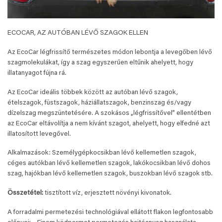
ECOCAR, AZ AUTÓBAN LÉVŐ SZAGOK ELLEN
Az EcoCar légfrissítő természetes módon lebontja a levegőben lévő
szagmolekulákat, így a szag egyszerűen eltűnik ahelyett, hogy
illatanyagot fújna rá.
Az EcoCar ideális többek között az autóban lévő szagok,
ételszagok, füstszagok, háziállatszagok, benzinszag és/vagy
dízelszag megszüntetésére. A szokásos „légfrissítővel” ellentétben
az EcoCar eltávolítja a nem kívánt szagot, ahelyett, hogy elfedné azt
illatosított levegővel.
Alkalmazások: Személygépkocsikban lévő kellemetlen szagok,
céges autókban lévő kellemetlen szagok, lakókocsikban lévő dohos
szag, hajókban lévő kellemetlen szagok, buszokban lévő szagok stb.
Összetétel:
tisztított víz, erjesztett növényi kivonatok.
A forradalmi permetezési technológiával ellátott flakon legfontosabb