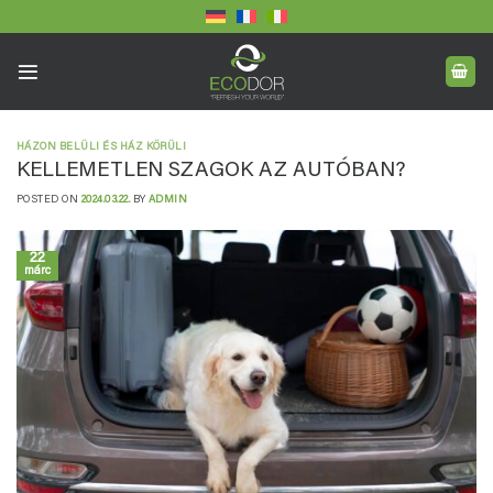
Skip
to
content
HÁZON BELÜLI ÉS HÁZ KÖRÜLI
KELLEMETLEN SZAGOK AZ AUTÓBAN?
POSTED ON
2024.03.22.
BY
ADMIN
22
márc