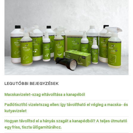
LEGUTÓBBI BEJEGYZÉSEK
Macskavizelet-szag eltávolítása a kanapéból
Padlótisztító vizeletszag ellen: így távolítható el végleg a macska- és
kutyavizelet
Hogyan távolítsd el a hányás szagát a kanapédból? A teljes útmutató
egy friss, tiszta ülőgarnitúrához.