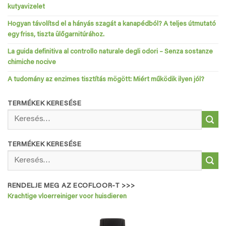
kutyavizelet
Hogyan távolítsd el a hányás szagát a kanapédból? A teljes útmutató
egy friss, tiszta ülőgarnitúrához.
La guida definitiva al controllo naturale degli odori – Senza sostanze
chimiche nocive
A tudomány az enzimes tisztítás mögött: Miért működik ilyen jól?
TERMÉKEK KERESÉSE
Keresés
a
következőre:
TERMÉKEK KERESÉSE
Keresés
a
következőre:
RENDELJE MEG AZ ECOFLOOR-T >>>
Krachtige vloerreiniger voor huisdieren