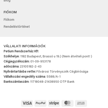
Blog
FIÓKOM
Fiókom
Rendeléstörténet
VÁLLALATI INFORMÁCIÓK
Petium Rendszerház Kft
Székhelye
: 1182 Budapest, Brassó u 19.) (Nem átvételi pont! )
Cégjegyzékszám
: 01-09-953178
adószáma
: 23105182-2-43
Nyilvántartásba vette:
Fővárosi Törvényszék Cégbírósága
Vállalkozási engedély száma
: 5588/A-1
Bankszámlaszám
: 11718048-
21438950 OTP Bank
Visa
PayPal
Stripe
MasterCard
Cash
On