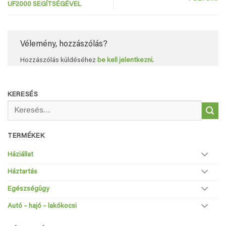
UF2000 SEGÍTSÉGÉVEL
Vélemény, hozzászólás?
Hozzászólás küldéséhez
be kell jelentkezni
.
KERESÉS
Keresés
a
következőre:
TERMÉKEK
Háziállat
Háztartás
Egészségügy
Autó – hajó – lakókocsi