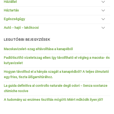
Háziállat
Háztartás
Egészségügy
Autó – hajó – lakókocsi
LEGUTÓBBI BEJEGYZÉSEK
Macskavizelet-szag eltávolítása a kanapéból
Padlótisztító vizeletszag ellen: így távolítható el végleg a macska- és
kutyavizelet
Hogyan távolítsd el a hányás szagát a kanapédból? A teljes útmutató
egy friss, tiszta ülőgarnitúrához.
La guida definitiva al controllo naturale degli odori – Senza sostanze
chimiche nocive
A tudomány az enzimes tisztítás mögött: Miért működik ilyen jól?