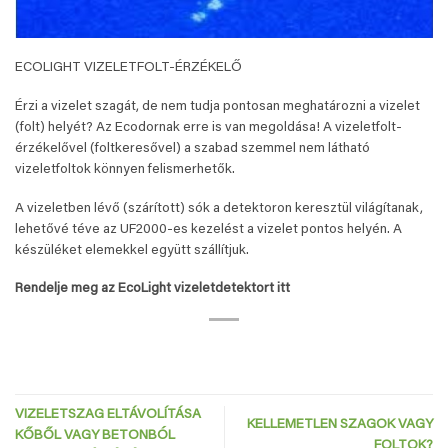
ECOLIGHT VIZELETFOLT-ÉRZÉKELŐ
Érzi a vizelet szagát, de nem tudja pontosan meghatározni a vizelet
(folt) helyét? Az Ecodornak erre is van megoldása! A vizeletfolt-
érzékelővel (foltkeresővel) a szabad szemmel nem látható
vizeletfoltok könnyen felismerhetők.
A vizeletben lévő (szárított) sók a detektoron keresztül világítanak,
lehetővé téve az UF2000-es kezelést a vizelet pontos helyén. A
készüléket elemekkel együtt szállítjuk.
Rendelje meg az EcoLight vizeletdetektort itt
VIZELETSZAG ELTÁVOLÍTÁSA
KELLEMETLEN SZAGOK VAGY
KŐBŐL VAGY BETONBÓL
FOLTOK?