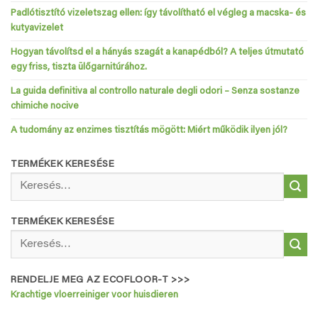
Padlótisztító vizeletszag ellen: így távolítható el végleg a macska- és
kutyavizelet
Hogyan távolítsd el a hányás szagát a kanapédból? A teljes útmutató
egy friss, tiszta ülőgarnitúrához.
La guida definitiva al controllo naturale degli odori – Senza sostanze
chimiche nocive
A tudomány az enzimes tisztítás mögött: Miért működik ilyen jól?
TERMÉKEK KERESÉSE
Keresés
a
következőre:
TERMÉKEK KERESÉSE
Keresés
a
következőre:
RENDELJE MEG AZ ECOFLOOR-T >>>
Krachtige vloerreiniger voor huisdieren