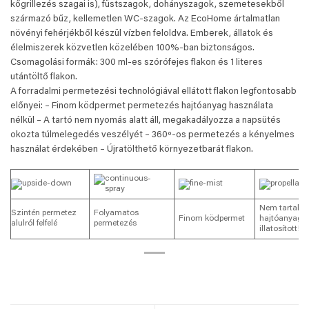
kőgrillezés szagai is), füstszagok, dohányszagok, szemetesekből
származó bűz, kellemetlen WC-szagok. Az EcoHome ártalmatlan
növényi fehérjékből készül vízben feloldva. Emberek, állatok és
élelmiszerek közvetlen közelében 100%-ban biztonságos.
Csomagolási formák: 300 ml-es szórófejes flakon és 1 literes
utántöltő flakon.
A forradalmi permetezési technológiával ellátott flakon legfontosabb
előnyei: – Finom ködpermet permetezés hajtóanyag használata
nélkül – A tartó nem nyomás alatt áll, megakadályozza a napsütés
okozta túlmelegedés veszélyét – 360º-os permetezés a kényelmes
használat érdekében – Újratölthető környezetbarát flakon.
Nem tartalm
Szintén permetez
Folyamatos
Finom ködpermet
hajtóanyago
alulról felfelé
permetezés
illatosított!