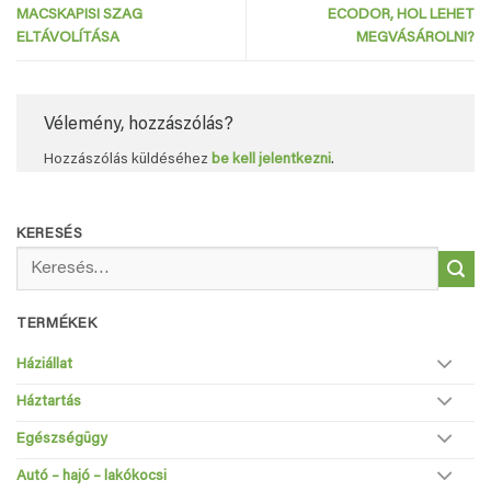
MACSKAPISI SZAG
ECODOR, HOL LEHET
ELTÁVOLÍTÁSA
MEGVÁSÁROLNI?
Vélemény, hozzászólás?
Hozzászólás küldéséhez
be kell jelentkezni
.
KERESÉS
Keresés
a
következőre:
TERMÉKEK
Háziállat
Háztartás
Egészségügy
Autó – hajó – lakókocsi