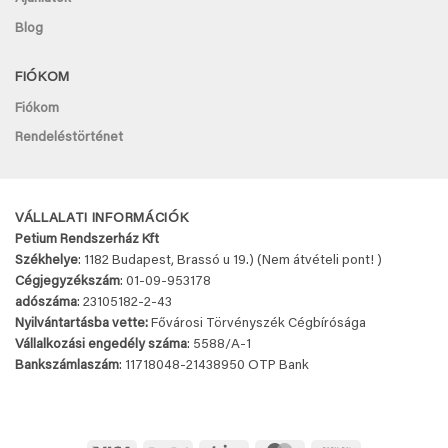
Blog
FIÓKOM
Fiókom
Rendeléstörténet
VÁLLALATI INFORMÁCIÓK
Petium Rendszerház Kft
Székhelye
: 1182 Budapest, Brassó u 19.) (Nem átvételi pont! )
Cégjegyzékszám
: 01-09-953178
adószáma
: 23105182-2-43
Nyilvántartásba vette:
Fővárosi Törvényszék Cégbírósága
Vállalkozási engedély száma
: 5588/A-1
Bankszámlaszám
: 11718048-
21438950 OTP Bank