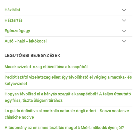
Háziállat
Háztartás
Egészségügy
Autó – hajó – lakókocsi
LEGUTÓBBI BEJEGYZÉSEK
Macskavizelet-szag eltávolítása a kanapéból
Padlótisztító vizeletszag ellen: így távolítható el végleg a macska- és
kutyavizelet
Hogyan távolítsd el a hányás szagát a kanapédból? A teljes útmutató
egy friss, tiszta ülőgarnitúrához.
La guida definitiva al controllo naturale degli odori – Senza sostanze
chimiche nocive
A tudomány az enzimes tisztítás mögött: Miért működik ilyen jól?