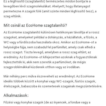
Ez a légfrissítő (szagtalanító) természetes módon bontja le a
levegőben lévő szagmolekulákat. Ahelyett, hogy illatanyagot
permetezne A szagok fölé (amit szinte minden légfrissítő tesz), a
szag eltűnik.
Mit csinál az EcoHome szagtalanító?
Az EcoHome szagtalanító különösen hatékonyan távolítja el a rossz
szagokat, amelyeket például a dohányzás, a háziállatok, a főzés, a
WC vagy a fürdőszoba használata okoz. Amikor az EcoHome-ot a
helyiségbe fújja, nem szabadul fel parfümillat, amely csak elfedi a
rossz szagot. Tiszta levegő, amelyben a rossz szag eltűnt, az
eredmény. Az EcoHome-ot kifejezetten azoknak a fogyasztóknak
fejlesztették ki, akik nem szeretik a parfümöket, de mégis
szagproblémákkal küzdenek otthon vagy az irodában.
Már néhány perc múlva észreveheti az eredményt. Az EcoHome
ideális többek között a konyhai vagy WC-szagok, füstös szagok,
ételszagok, babaszoba és szemetesek szagainak megszüntetésére.
Alkalmazások:
Főzési vagy konyhai szagok (de az ínyencek, a fondue vagy a