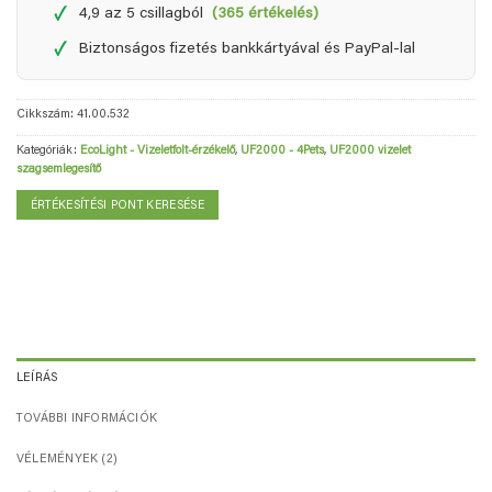
✓
4,9 az 5 csillagból
(365 értékelés)
✓
Biztonságos fizetés bankkártyával és PayPal-lal
Cikkszám:
41.00.532
Kategóriák:
EcoLight - Vizeletfolt-érzékelő
,
UF2000 - 4Pets
,
UF2000 vizelet
szagsemlegesítő
ÉRTÉKESÍTÉSI PONT KERESÉSE
LEÍRÁS
TOVÁBBI INFORMÁCIÓK
VÉLEMÉNYEK (2)