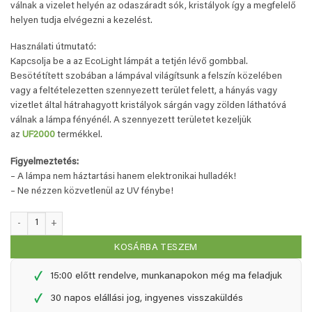
válnak a vizelet helyén az odaszáradt sók, kristályok így a megfelelő
helyen tudja elvégezni a kezelést.
Használati útmutató:
Kapcsolja be a az EcoLight lámpát a tetjén lévő gombbal.
Besötétített szobában a lámpával világítsunk a felszín közelében
vagy a feltételezetten szennyezett terület felett, a hányás vagy
vizetlet által hátrahagyott kristályok sárgán vagy zölden láthatóvá
válnak a lámpa fényénél. A szennyezett területet kezeljük
az
UF2000
termékkel.
Figyelmeztetés:
– A lámpa nem háztartási hanem elektronikai hulladék!
– Ne nézzen közvetlenül az UV fénybe!
EcoLight - vizeletkereső UV-lámpa mennyiség
KOSÁRBA TESZEM
✓
15:00 előtt rendelve, munkanapokon még ma feladjuk
✓
30 napos elállási jog, ingyenes visszaküldés