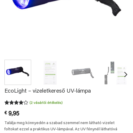
EcoLight – vizeletkereső UV-lámpa
(
2
vásárlói értékelés)
Értékelés
2
€
9,95
4
az 5-
ből,
Találja meg könnyedén a szabad szemmel nem látható vizelet
értékelés
alapján
foltokat ezzel a praktikus UV-lámpával. Az UV fénynél láthatóvá