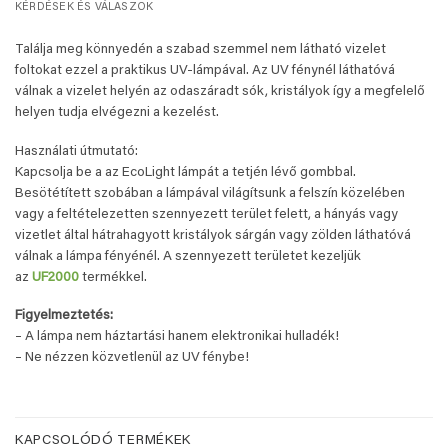
KÉRDÉSEK ÉS VÁLASZOK
Találja meg könnyedén a szabad szemmel nem látható vizelet
foltokat ezzel a praktikus UV-lámpával. Az UV fénynél láthatóvá
válnak a vizelet helyén az odaszáradt sók, kristályok így a megfelelő
helyen tudja elvégezni a kezelést.
Használati útmutató:
Kapcsolja be a az EcoLight lámpát a tetjén lévő gombbal.
Besötétített szobában a lámpával világítsunk a felszín közelében
vagy a feltételezetten szennyezett terület felett, a hányás vagy
vizetlet által hátrahagyott kristályok sárgán vagy zölden láthatóvá
válnak a lámpa fényénél. A szennyezett területet kezeljük
az
UF2000
termékkel.
Figyelmeztetés:
– A lámpa nem háztartási hanem elektronikai hulladék!
– Ne nézzen közvetlenül az UV fénybe!
KAPCSOLÓDÓ TERMÉKEK