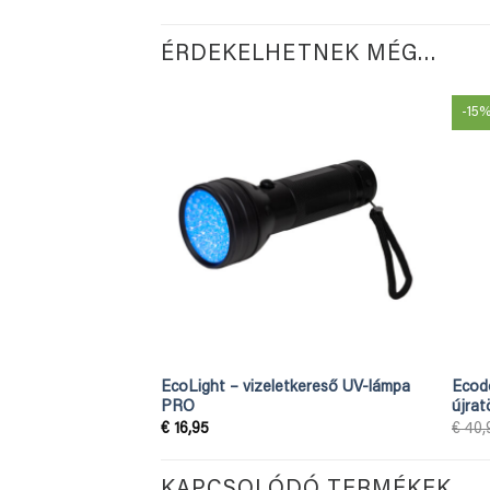
ÉRDEKELHETNEK MÉG…
-15
EcoLight – vizeletkereső UV-lámpa
Ecodo
PRO
újrat
€
16,95
€
40,
KAPCSOLÓDÓ TERMÉKEK