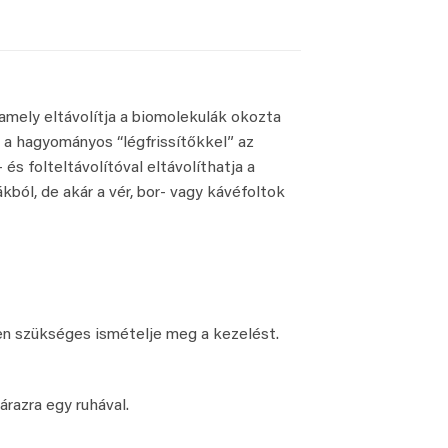
 amely eltávolítja a biomolekulák okozta
n a hagyományos “légfrissítőkkel” az
és folteltávolítóval eltávolíthatja a
ból, de akár a vér, bor- vagy kávéfoltok
en szükséges ismételje meg a kezelést.
árazra egy ruhával.