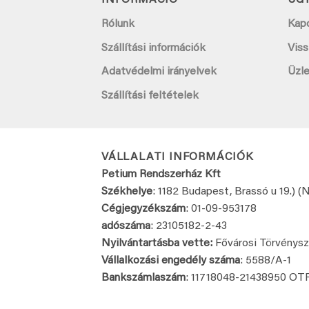
INFORMÁCIÓ
ÜG
Rólunk
Kap
Szállítási információk
Viss
Adatvédelmi irányelvek
Üzl
Szállítási feltételek
VÁLLALATI INFORMÁCIÓK
Petium Rendszerház Kft
Székhelye
: 1182 Budapest, Brassó u 19.) (
Cégjegyzékszám
: 01-09-953178
adószáma
: 23105182-2-43
Nyilvántartásba vette:
Fővárosi Törvénys
Vállalkozási engedély száma
: 5588/A-1
Bankszámlaszám
: 11718048-
21438950 OT