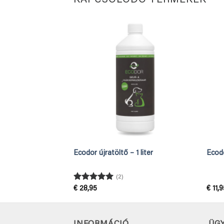
Ecodor újratöltő – 1 liter
Ecodo
(2)
Értékelés:
5
€
28,95
€
11,9
/ 5