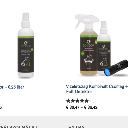
Vizeletszag Kombinált Csomag 
r – 0,25 liter
Folt Detektor
(2)
Értékelés:
5
Ártartomány:
5
€
30,47
–
€
36,42
€ 30,47
/ 5
-
€ 36,42