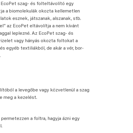
z EcoPet szag- és folteltávolító egy
ítja a biomolekulák okozta kellemetlen
latok esznek, játszanak, alszanak, stb.
l” az EcoPet eltávolítja a nem kívánt
aggal leplezné. Az EcoPet szag- és
 vizelet vagy hányás okozta foltokat a
 egyéb textiliákból, de akár a vér, bor-
.
lítóból a levegőbe vagy közvetlenül a szag
e meg a kezelést.
 permetezzen a foltra, hagyja ázni egy
l.