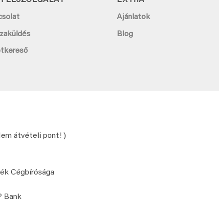
YFÉLSZOLGÁLAT
EXTRA
csolat
Ajánlatok
zaküldés
Blog
etkereső
Nem átvételi pont! )
zék Cégbírósága
P Bank