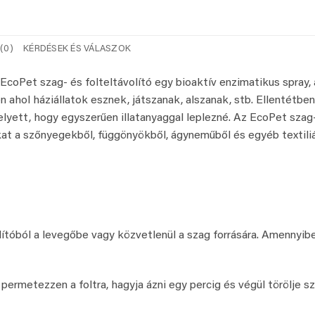
(0)
KÉRDÉSEK ÉS VÁLASZOK
z EcoPet szag- és folteltávolító egy bioaktív enzimatikus spray,
 ahol háziállatok esznek, játszanak, alszanak, stb. Ellentétbe
lyett, hogy egyszerűen illatanyaggal leplezné. Az EcoPet szag- 
kat a szőnyegekből, függönyökből, ágyneműből és egyéb textiliák
lítóból a levegőbe vagy közvetlenül a szag forrására. Amennyib
permetezzen a foltra, hagyja ázni egy percig és végül törölje sz