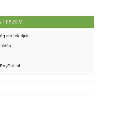
A TESZEM
ég ma feladjuk
küldés
PayPal-lal