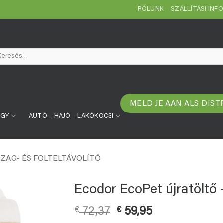
RÓLUNK
SZÁLLÍTÁSI INF
resés
etkezőre:
MELD JE AAN ALS DIST
ÜGY
AUTÓ – HAJÓ – LAKÓKOCSI
ZAG- ÉS FOLTELTÁVOLÍTÓ
Ecodor EcoPet újratöltő –
Original
Current
€
72,37
€
59,95
price
price