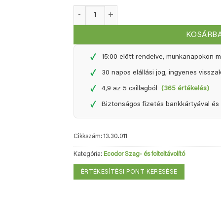
Ecodor EcoPet újratöltő - 2,5 liter mennyiség
KOSÁRB
✓
15:00 előtt rendelve, munkanapokon m
✓
30 napos elállási jog, ingyenes vissza
✓
4,9 az 5 csillagból
(365 értékelés)
✓
Biztonságos fizetés bankkártyával és 
Cikkszám:
13.30.011
Kategória:
Ecodor Szag- és folteltávolító
ÉRTÉKESÍTÉSI PONT KERESÉSE