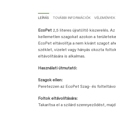
LEÍRÁS
TOVÁBBI INFORMÁCIÓK
VÉLEMÉNYEK 
EcoPet
2,5 literes újratöltő kiszerelés. A
kellemetlen szagokat azokon a területeken
EcoPet eltávolítja a nem kívánt szagot ahe
széklet, vizelet vagy hányás okozta folto
eltávolítására is alkalmas.
Használati útmutató:
Szagok ellen:
Peretezzen az EcoPet Szag- és folteltávo
Foltok eltávolítására:
Takarítsa el a szilárd szennyeződést, majd 