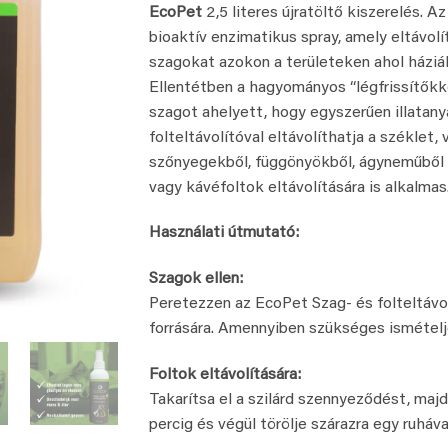
EcoPet
2,5 literes újratöltő kiszerelés. A
was:
is:
bioaktív enzimatikus spray, amely eltávol
€ 72,37.
€ 59,95.
szagokat azokon a területeken ahol háziál
Ellentétben a hagyományos “légfrissítőkke
szagot ahelyett, hogy egyszerűen illatany
folteltávolítóval eltávolíthatja a széklet,
szőnyegekből, függönyökből, ágyneműből és
vagy kávéfoltok eltávolítására is alkalmas
Használati útmutató:
Szagok ellen:
Peretezzen az EcoPet Szag- és folteltávo
forrására. Amennyiben szükséges ismételj
Foltok eltávolítására:
Takarítsa el a szilárd szennyeződést, majd
percig és végül törölje szárazra egy ruháva