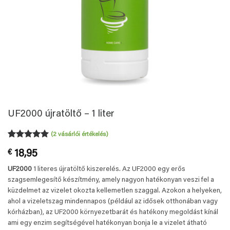
UF2000 újratöltő – 1 liter
(
2
vásárlói értékelés)
Értékelés
2
5
€
18,95
az 5-ből,
értékelés
UF2000
1 literes újratöltő kiszerelés. Az UF2000 egy erős
alapján
szagsemlegesítő készítmény, amely nagyon hatékonyan veszi fel a
küzdelmet az vizelet okozta kellemetlen szaggal. Azokon a helyeken,
ahol a vizeletszag mindennapos (például az idősek otthonában vagy
kórházban), az UF2000 környezetbarát és hatékony megoldást kínál
ami egy enzim segítségével hatékonyan bonja le a vizelet átható