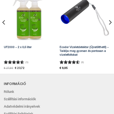
UF2000 – 2 x 0,5 liter
Ecodor Vizeletdetektor (Újratölthető) –
Találja meg gyorsan és pontosan a
vizeletfoltokat
(5)
(6)
Értékelés:
Értékelés:
Original
Current
€
27,90
€
23,72
€
9,95
price
price
4.6
/ 5
4.5
/ 5
was:
is:
€ 27,90.
€ 23,72.
INFORMÁCIÓ
Rólunk
Szállítási információk
Adatvédelmi irányelvek