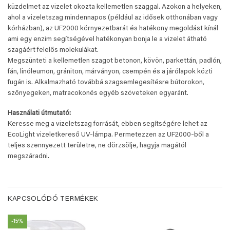
küzdelmet az vizelet okozta kellemetlen szaggal. Azokon a helyeken,
ahol a vizeletszag mindennapos (például az idősek otthonában vagy
kórházban), az UF2000 környezetbarát és hatékony megoldást kínál
ami egy enzim segítségével hatékonyan bonja le a vizelet átható
szagáért felelős molekulákat.
Megszünteti a kellemetlen szagot betonon, kövön, parkettán, padlón,
fán, linóleumon, grániton, márványon, csempén és a járólapok közti
fugán is. Alkalmazható továbbá szagsemlegesítésre bútorokon,
szőnyegeken, matracokonés egyéb szöveteken egyaránt.
Használati útmutató:
Keresse meg a vizeletszag forrását, ebben segítségére lehet az
EcoLight vizeletkereső UV-lámpa. Permetezzen az UF2000-ből a
teljes szennyezett területre, ne dörzsölje, hagyja magától
megszáradni.
KAPCSOLÓDÓ TERMÉKEK
-15%