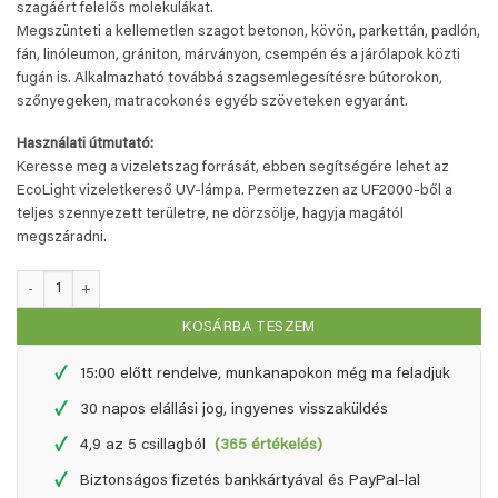
szagáért felelős molekulákat.
Megszünteti a kellemetlen szagot betonon, kövön, parkettán, padlón,
fán, linóleumon, grániton, márványon, csempén és a járólapok közti
fugán is. Alkalmazható továbbá szagsemlegesítésre bútorokon,
szőnyegeken, matracokonés egyéb szöveteken egyaránt.
Használati útmutató:
Keresse meg a vizeletszag forrását, ebben segítségére lehet az
EcoLight vizeletkereső UV-lámpa. Permetezzen az UF2000-ből a
teljes szennyezett területre, ne dörzsölje, hagyja magától
megszáradni.
UF2000 újratöltő - 1 liter mennyiség
KOSÁRBA TESZEM
✓
15:00 előtt rendelve, munkanapokon még ma feladjuk
✓
30 napos elállási jog, ingyenes visszaküldés
✓
4,9 az 5 csillagból
(365 értékelés)
✓
Biztonságos fizetés bankkártyával és PayPal-lal