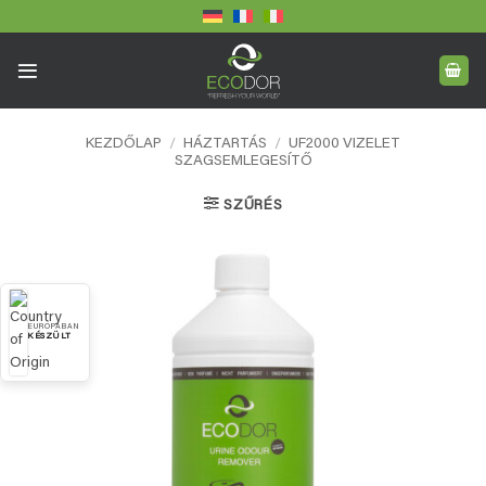
Skip
to
content
KEZDŐLAP
/
HÁZTARTÁS
/
UF2000 VIZELET
SZAGSEMLEGESÍTŐ
SZŰRÉS
EURÓPÁBAN
KÉSZÜLT