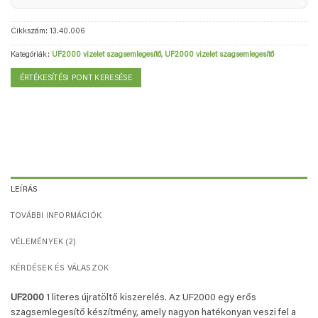
Cikkszám:
13.40.006
Kategóriák:
UF2000 vizelet szagsemlegesítő
,
UF2000 vizelet szagsemlegesítő
ÉRTÉKESÍTÉSI PONT KERESÉSE
LEÍRÁS
TOVÁBBI INFORMÁCIÓK
VÉLEMÉNYEK (2)
KÉRDÉSEK ÉS VÁLASZOK
UF2000
1 literes újratöltő kiszerelés. Az UF2000 egy erős
szagsemlegesítő készítmény, amely nagyon hatékonyan veszi fel a