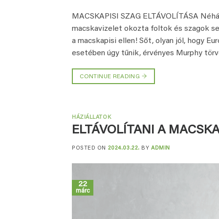
MACSKAPISI SZAG ELTÁVOLÍTÁSA Néhány é
macskavizelet okozta foltok és szagok se
a macskapisi ellen! Sőt, olyan jól, hogy E
esetében úgy tűnik, érvényes Murphy törvé
CONTINUE READING
→
HÁZIÁLLATOK
ELTÁVOLÍTANI A MACSKA
POSTED ON
2024.03.22.
BY
ADMIN
22
márc