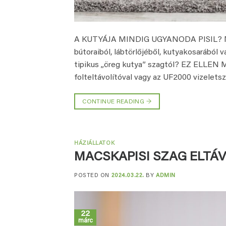
A KUTYÁJA MINDIG UGYANODA PISIL? Nem tu
bútoraiból, lábtörlőjéből, kutyakosarából 
tipikus „öreg kutya” szagtól? EZ ELL
folteltávolítóval vagy az UF2000 vizeletsz
CONTINUE READING
→
HÁZIÁLLATOK
MACSKAPISI SZAG ELTÁ
POSTED ON
2024.03.22.
BY
ADMIN
22
márc