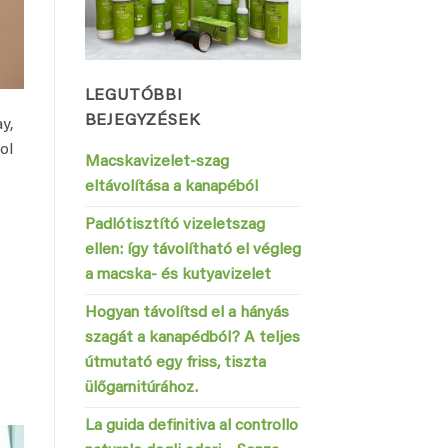
LEGUTÓBBI
BEJEGYZÉSEK
y,
ol
Macskavizelet-szag
eltávolítása a kanapéból
Padlótisztító vizeletszag
ellen: így távolítható el végleg
a macska- és kutyavizelet
Hogyan távolítsd el a hányás
szagát a kanapédból? A teljes
útmutató egy friss, tiszta
ülőgarnitúrához.
La guida definitiva al controllo