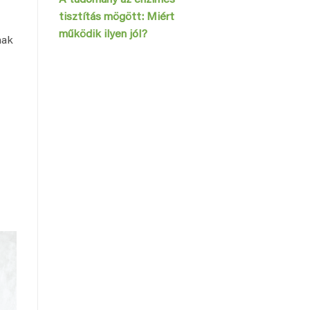
tisztítás mögött: Miért
működik ilyen jól?
nak