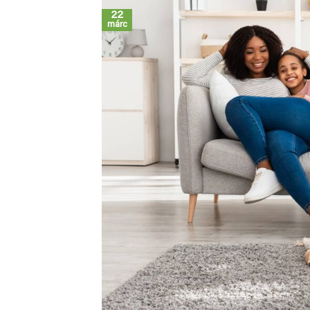
22
márc