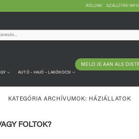
RÓLUNK
SZÁLLÍTÁSI INF
resés
etkezőre:
MELD JE AAN ALS DIST
ÜGY
AUTÓ – HAJÓ – LAKÓKOCSI
KATEGÓRIA ARCHÍVUMOK:
HÁZIÁLLATOK
AGY FOLTOK?