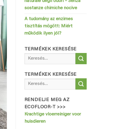
naturale degli odori – Senza
sostanze chimiche nocive
A tudomány az enzimes
tisztítás mögött: Miért
működik ilyen jól?
TERMÉKEK KERESÉSE
Keresés
a
következőre:
TERMÉKEK KERESÉSE
Keresés
a
következőre:
RENDELJE MEG AZ
ECOFLOOR-T >>>
Krachtige vloerreiniger voor
huisdieren