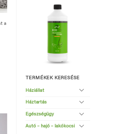
t a
TERMÉKEK KERESÉSE
Háziállat
Háztartás
Egészségügy
Autó – hajó – lakókocsi