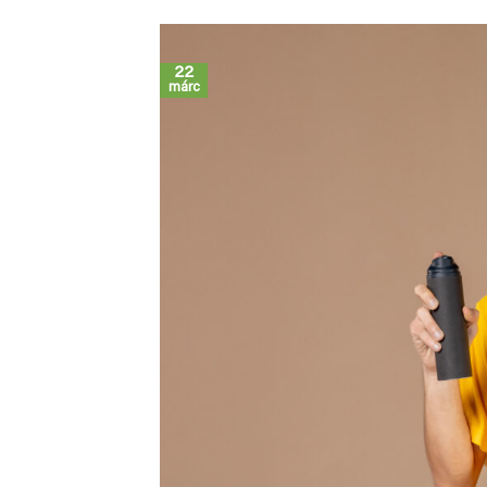
22
márc