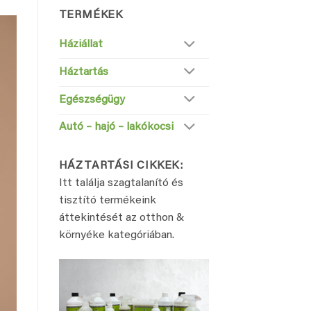
következőre:
TERMÉKEK
Háziállat
Háztartás
Egészségügy
Autó – hajó – lakókocsi
HÁZTARTÁSI CIKKEK:
Itt találja szagtalanító és
tisztító termékeink
áttekintését az otthon &
környéke kategóriában.