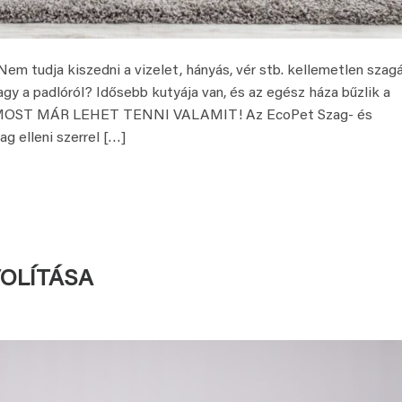
dja kiszedni a vizelet, hányás, vér stb. kellemetlen szagá
vagy a padlóról? Idősebb kutyája van, és az egész háza bűzlik a
EN MOST MÁR LEHET TENNI VALAMIT! Az EcoPet Szag- és
ag elleni szerrel […]
VOLÍTÁSA