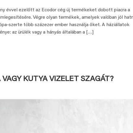
vvel ezelőtt az Ecodor cég új termékeket dobott piacra a
mlegesítésére. Végre olyan termékek, amelyek valóban jól hat
urópa-szerte több százezer ember használja őket. A háziállatok
nye: az ürülék vagy a hányás általában a […]
 VAGY KUTYA VIZELET SZAGÁT?