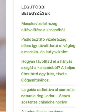
LEGUTÓBBI
BEJEGYZÉSEK
Macskavizelet-szag
eltávolítása a kanapéból
Padlótisztító vizeletszag
ellen: így távolítható el végleg
a macska- és kutyavizelet
Hogyan távolítsd el a hányás
szagát a kanapédból? A teljes
útmutató egy friss, tiszta
ülőgarnitúrához.
La guida definitiva al controllo
naturale degli odori – Senza
sostanze chimiche nocive
A tudomány az enzimes