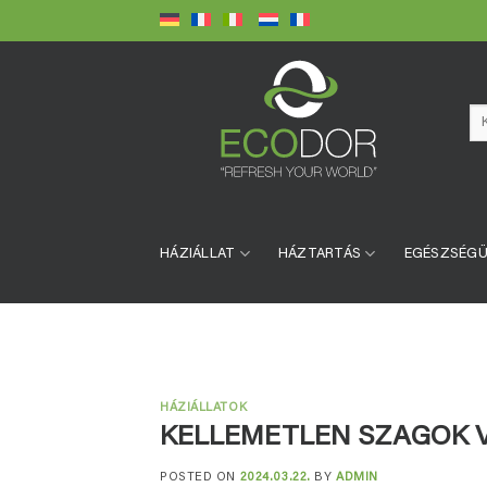
Skip
to
content
Ke
a
köv
HÁZIÁLLAT
HÁZTARTÁS
EGÉSZSÉG
HÁZIÁLLATOK
KELLEMETLEN SZAGOK V
POSTED ON
2024.03.22.
BY
ADMIN