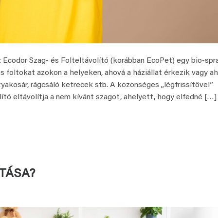
or Szag- és Folteltávolító (korábban EcoPet) egy bio-spra
s foltokat azokon a helyeken, ahová a háziállat érkezik vagy ah
tyakosár, rágcsáló ketrecek stb. A közönséges „légfrissítővel”
ító eltávolítja a nem kívánt szagot, ahelyett, hogy elfedné […]
ÍTÁSA?