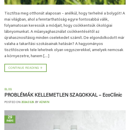
Tisztítsa meg otthonát alaposan – anélkül, hogy terhelné a bolygót! A
mai világban, ahol a fenntarthatóság egyre fontosabbá válik,
folyamatosan keressük a módjait, hogy csökkentsük ökológiai
lábnyomunkat. A műanyaghasználat csökkentésétől az
újrahasznosításig minden cselekedet számít. De elgondolkodott már
valaha a takarítási szokásainak hatásán? A hagyományos
tisztítószerek tele lehetnek olyan vegyszerekkel, amelyek nemcsak
a környezetre, hanem […]
CONTINUE READING
→
BLOG
PROBLÉMÁK KELLEMETLEN SZAGOKKAL – EcoClinic
POSTED ON
2024.03.29.
BY
ADMIN
29
márc