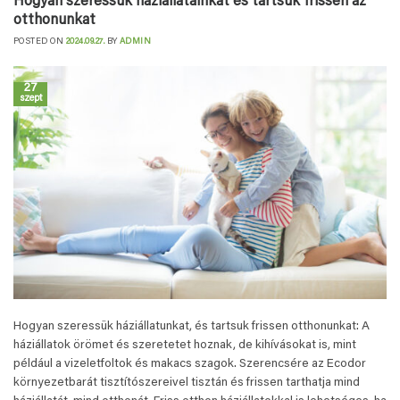
Hogyan szeressük háziállatainkat és tartsuk frissen az
otthonunkat
POSTED ON
2024.09.27.
BY
ADMIN
27
szept
Hogyan szeressük háziállatunkat, és tartsuk frissen otthonunkat: A
háziállatok örömet és szeretetet hoznak, de kihívásokat is, mint
például a vizeletfoltok és makacs szagok. Szerencsére az Ecodor
környezetbarát tisztítószereivel tisztán és frissen tarthatja mind