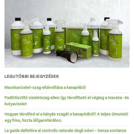
LEGUTÓBBI BEJEGYZÉSEK
Macskavizelet-szag eltávolítása a kanapéból
Padlótisztító vizeletszag ellen: így távolítható el végleg a macska- és
kutyavizelet
Hogyan távolítsd el a hányás szagát a kanapédból? A teljes útmutató
egy friss, tiszta ülőgarnitúrához.
La guida definitiva al controllo naturale degli odori – Senza sostanze