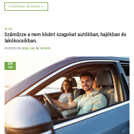
CONTINUE READING
→
BLOG
Száműzze a nem kívánt szagokat autókban, hajókban és
lakókocsikban.
POSTED ON
2024.11.04.
BY
ADMIN
04
nov