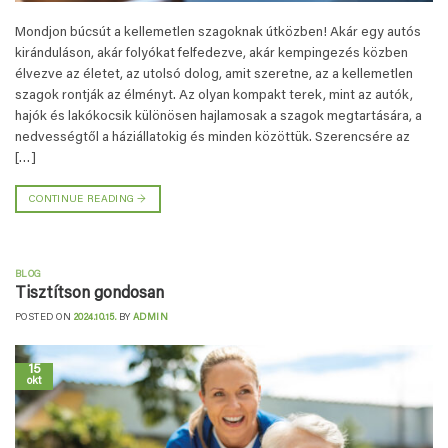
Mondjon búcsút a kellemetlen szagoknak útközben! Akár egy autós
kiránduláson, akár folyókat felfedezve, akár kempingezés közben
élvezve az életet, az utolsó dolog, amit szeretne, az a kellemetlen
szagok rontják az élményt. Az olyan kompakt terek, mint az autók,
hajók és lakókocsik különösen hajlamosak a szagok megtartására, a
nedvességtől a háziállatokig és minden közöttük. Szerencsére az
[…]
CONTINUE READING
→
BLOG
Tisztítson gondosan
POSTED ON
2024.10.15.
BY
ADMIN
15
okt