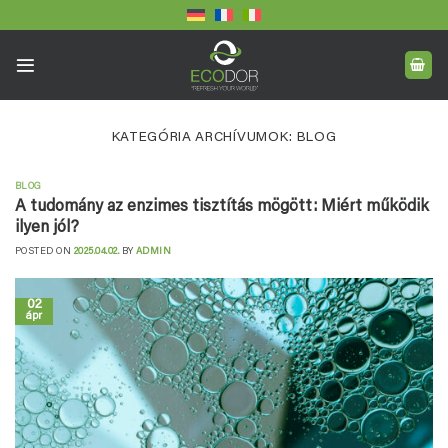
Skip
to
content
KATEGÓRIA ARCHÍVUMOK:
BLOG
BLOG
A tudomány az enzimes tisztítás mögött: Miért működik
ilyen jól?
POSTED ON
2025.04.02.
BY
ADMIN
02
ápr