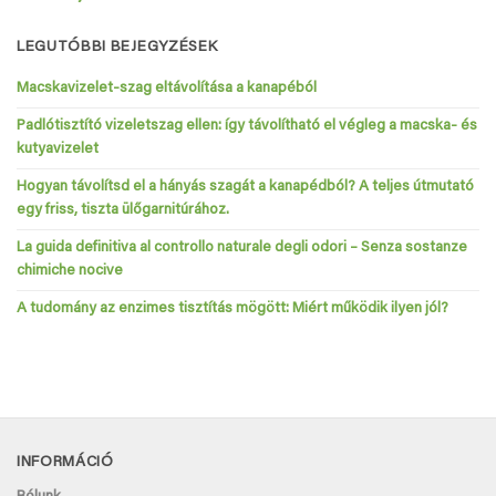
LEGUTÓBBI BEJEGYZÉSEK
Macskavizelet-szag eltávolítása a kanapéból
Padlótisztító vizeletszag ellen: így távolítható el végleg a macska- és
kutyavizelet
Hogyan távolítsd el a hányás szagát a kanapédból? A teljes útmutató
egy friss, tiszta ülőgarnitúrához.
La guida definitiva al controllo naturale degli odori – Senza sostanze
chimiche nocive
A tudomány az enzimes tisztítás mögött: Miért működik ilyen jól?
INFORMÁCIÓ