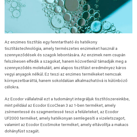
Az enzimes tisztítás egy fenntartható és hatékony
tisztítástechnológia, amely természetes enzimeket használ a
szennyeződések és szagok lebontására. Az enzimek nem csupán
felszínesen elfedik a szagokat, hanem közvetlenül támadják meg a
szennyeződés molekuláit, ami alapos tisztítást eredményez káros
vegyi anyagok nélkül. Ez teszi az enzimes termékeket nemcsak
környezetbaráttá, hanem sokoldalúan alkalmazhatóvá is különböző
célokra.
Az Ecodor vállalatnál ezt a tudományt integráljuk tisztítószereinkbe,
mint például az Ecodor EcoClean 3 az 1-ben terméket, amely
zsírmentessé és szagmentessé teszi a felületeket, az Ecodor
UF2000 terméket, amely hatékonyan semlegesíti a vizeletszagot,
valamint az Ecodor EcoSmoke terméket, amely eltávolítja a makacs
dohányfüst szagát.