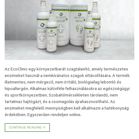
Az EcoClinic egy környezetbarát szagtalanító, amely természetes
enzimeket használ a nemkívánatos szagok eltávolítására. A termék
illatmentes, nem mérgező, nem irritáló, biológiailag lebomló és
hipoallergén. Alkalmas különféle felhasználásokra az egészségügyi
és sportkörnyezetben. Szobahőmérsékleten tárolandó, nem
tartalmaz hajtógázt, és a csomagolás újrahasznosítható. Az
enzimeket megfelelő mennyiségben kell alkalmazni a hatékonyság
érdekében. Egyszerűen rendeljen online.
CONTINUE READING
→