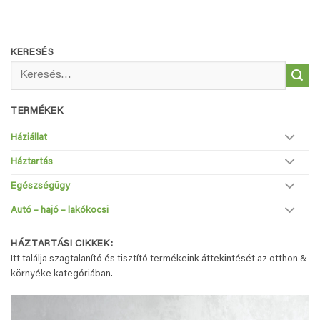
KERESÉS
Keresés
a
következőre:
TERMÉKEK
Háziállat
Háztartás
Egészségügy
Autó – hajó – lakókocsi
HÁZTARTÁSI CIKKEK:
Itt találja szagtalanító és tisztító termékeink áttekintését az otthon &
környéke kategóriában.