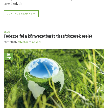
termékeivel!
CONTINUE READING
→
BLOG
Fedezze fel a környezetbarát tisztítószerek erejét
POSTED ON
2024.09.16.
BY
ADMIN
16
szept