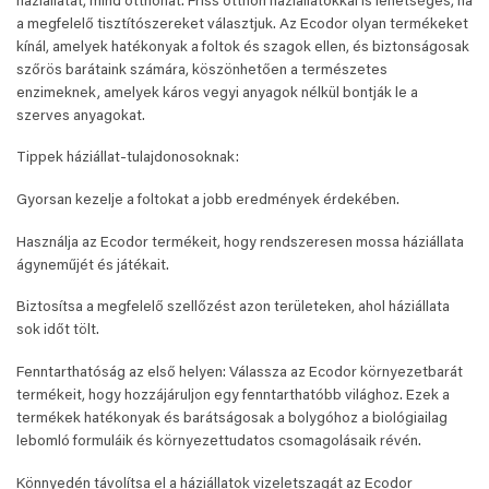
háziállatát, mind otthonát. Friss otthon háziállatokkal is lehetséges, ha
a megfelelő tisztítószereket választjuk. Az Ecodor olyan termékeket
kínál, amelyek hatékonyak a foltok és szagok ellen, és biztonságosak
szőrös barátaink számára, köszönhetően a természetes
enzimeknek, amelyek káros vegyi anyagok nélkül bontják le a
szerves anyagokat.
Tippek háziállat-tulajdonosoknak:
Gyorsan kezelje a foltokat a jobb eredmények érdekében.
Használja az Ecodor termékeit, hogy rendszeresen mossa háziállata
ágyneműjét és játékait.
Biztosítsa a megfelelő szellőzést azon területeken, ahol háziállata
sok időt tölt.
Fenntarthatóság az első helyen: Válassza az Ecodor környezetbarát
termékeit, hogy hozzájáruljon egy fenntarthatóbb világhoz. Ezek a
termékek hatékonyak és barátságosak a bolygóhoz a biológiailag
lebomló formuláik és környezettudatos csomagolásaik révén.
Könnyedén távolítsa el a háziállatok vizeletszagát az Ecodor